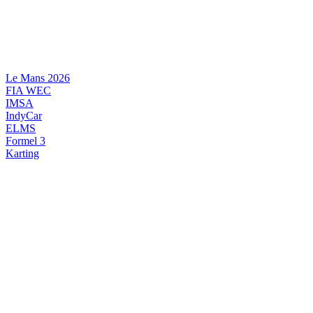
Videre
til
indhold
Le Mans 2026
FIA WEC
IMSA
IndyCar
ELMS
Formel 3
Karting
DANSK MOTORSPORT
INTERNATIONAL MOTORSPORT
ARTIKELSERIER