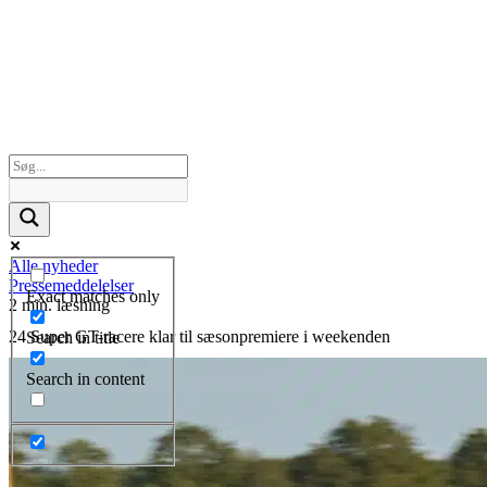
Alle nyheder
Pressemeddelelser
Exact matches only
2 min. læsning
24 Super GT-racere klar til sæsonpremiere i weekenden
Search in title
Search in content