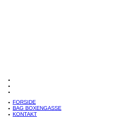
POWER RANKING
PODCAST
PRESSEMEDDELELSER
BILTEST
FORSIDE
BAG BOXENGASSE
KONTAKT
FORSIDE
BAG BOXENGASSE
KONTAKT