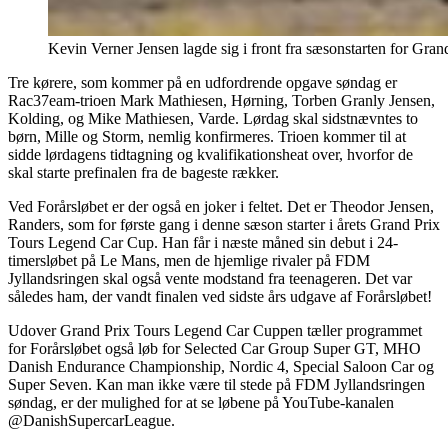
Kevin Verner Jensen lagde sig i front fra sæsonstarten for Gr
Tre kørere, som kommer på en udfordrende opgave søndag er
Rac37eam-trioen Mark Mathiesen, Hørning, Torben Granly Jensen,
Kolding, og Mike Mathiesen, Varde. Lørdag skal sidstnævntes to
børn, Mille og Storm, nemlig konfirmeres. Trioen kommer til at
sidde lørdagens tidtagning og kvalifikationsheat over, hvorfor de
skal starte prefinalen fra de bageste rækker.
Ved Forårsløbet er der også en joker i feltet. Det er Theodor Jensen,
Randers, som for første gang i denne sæson starter i årets Grand Prix
Tours Legend Car Cup. Han får i næste måned sin debut i 24-
timersløbet på Le Mans, men de hjemlige rivaler på FDM
Jyllandsringen skal også vente modstand fra teenageren. Det var
således ham, der vandt finalen ved sidste års udgave af Forårsløbet!
Udover Grand Prix Tours Legend Car Cuppen tæller programmet
for Forårsløbet også løb for Selected Car Group Super GT, MHO
Danish Endurance Championship, Nordic 4, Special Saloon Car og
Super Seven. Kan man ikke være til stede på FDM Jyllandsringen
søndag, er der mulighed for at se løbene på YouTube-kanalen
@DanishSupercarLeague.