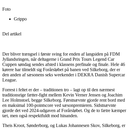
Foto
Grippo
Del artikel
Der bliver trængsel i første sving for enden af langsiden på FDM
Jyllandsringen, når deltagerne i Grand Prix Tours Legend Car
Cuppen søndag sendes afsted i klassens prefinale og finale. Hele 46
kørere har tilmeldt sig Forårsløbet på banen ved Silkeborg, der er
den anden af sæsonens seks weekender i DEKRA Danish Supercar
League.
Forrest i feltet er der – traditionen tro – lagt op til den nærmest
traditionsrige fætter-fight mellem Kevin Verner Jensen og Joachim
Lee Holmstoel, begge Silkeborg. Førstnævnte gjorde rent bord med
en maksimal 100-pointscore ved sæsonpremieren. Sidstnævnte
gjorde det ved 2024-udgaven af Forårsløbet. Og de to fætre kæmper
tæt, men også respektfuldt mod hinanden.
Theis Kroot, Sønderborg, og Lukas Johannesen Skov, Silkeborg, er