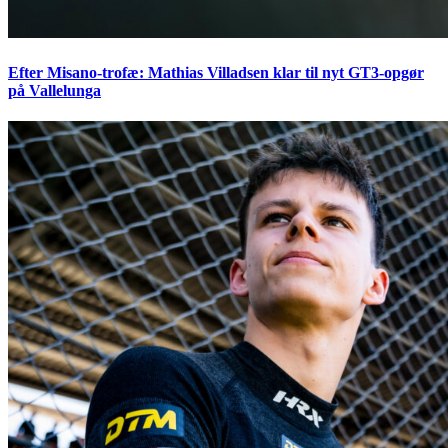
Efter Misano-trofæ: Mathias Villadsen klar til nyt GT3-opgør
på Vallelunga