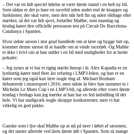
– Det var en lidt speciel følelse at være første mand i en helt ny bil.
Som sådan er det jo bare en racerbil uden andet end de knapper og
funktioner, der skal være, men den står helt fin og uden slidtage eller
mærker, så det var lidt sjovt, fortæller Malthe, som mandag og
tirsdag kører den officielle preseason test på Circuit De Barcelona-
Catalunya i Spanien.
Hvor sidste sæson i stor grad handlede om at lære og bygge fart op,
kommer denne sæson til at handle om at vinde racerløb. Og Malthe
er ikke i tvivl om at han sidder i en bil med muligheder for at hente
pokaler:
– Jeg synes at vi har et rigtig stærkt lineup i år. Alex Kapadia er en
lynhurtig kører med flere års erfaring i LMP3-bilen, og han er en
kører som jeg også kan lære nogle ting af. Michael Benham
debuterede i motorsport i 2016, men sidste år blev han nummer to i
Michelin Le Mans Cup i en LMP3-bil, og allerede efter vores første
testdag i fredags kan jeg mærke at han har en fed indstilling til det
hele. Vi har stadigvæk nogle skrappe konkurrenter, men vi har
virkelig en god pakke.
Ganske som i fjor skal Malthe op at stå på tæer i løbet af sæsonen,
og det starter allerede ved årets første løb i Spanien. Som så mange