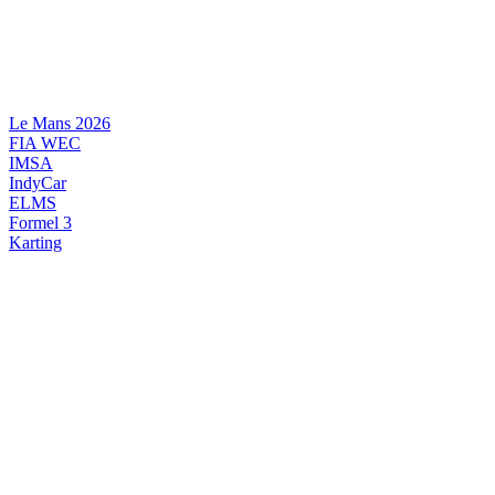
Videre
til
indhold
Le Mans 2026
FIA WEC
IMSA
IndyCar
ELMS
Formel 3
Karting
DANSK MOTORSPORT
INTERNATIONAL MOTORSPORT
ARTIKELSERIER