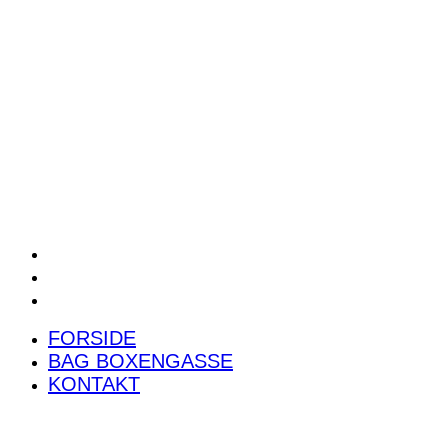
POWER RANKING
PODCAST
PRESSEMEDDELELSER
BILTEST
FORSIDE
BAG BOXENGASSE
KONTAKT
FORSIDE
BAG BOXENGASSE
KONTAKT