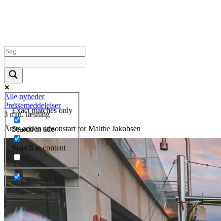
Alle nyheder
Pressemeddelelser
Exact matches only
3 min. læsning
Årets anden sæsonstart for Malthe Jakobsen
Search in title
Search in content