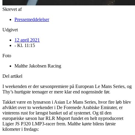
Skrevet af
Pressemeddelelser
Udgivet
12 april 2021
- Kl.
11:15
Foto
Malthe Jakobsen Racing
Del artikel
I weekenden er der sæsonpremiere på European Le Mans Series, og
Thy’s hurtigste teenager er mere klar end nogensinde før.
Takket være en lynsæson i Asian Le Mans Series, hvor fire løb blev
afviklet over to weekender i De Forenede Arabiske Emirater, er
vinterens rust for længst banket ud af systemet. Og til den
europæiske sæson har RLR Msport fundet en helt nyproduceret
Ligier JS P320 LMP3-racer frem. Malthe kørte bilens første
kilometer i fredags: