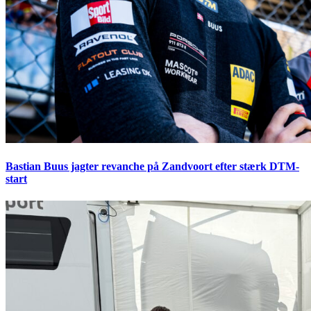
Bastian Buus jagter revanche på Zandvoort efter stærk DTM-
start