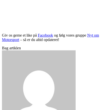
Giv os gerne et like på
Facebook
og følg vores gruppe
Nyt om
Motorsport
– så er du altid opdateret!
Bag artiklen