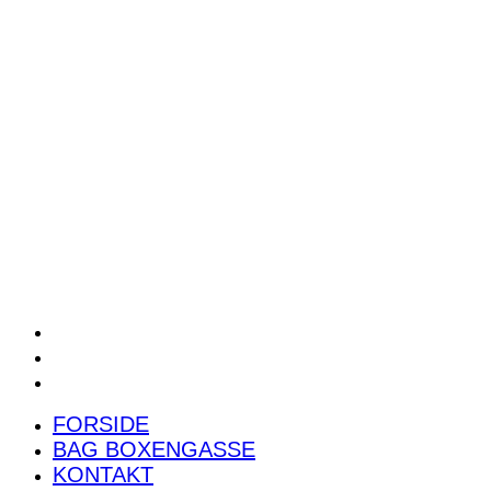
POWER RANKING
PODCAST
PRESSEMEDDELELSER
BILTEST
FORSIDE
BAG BOXENGASSE
KONTAKT
FORSIDE
BAG BOXENGASSE
KONTAKT