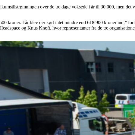
kumstilstrømningen over de tre dage voksede i år til 30.000, men det var
1.500 kroner. I år blev der kørt intet mindre end 618.900 kroner ind,” 
afik, Headspace og Knus Kræft, hvor repræsentanter fra de tre organisati