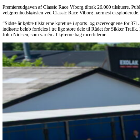
Premiereudgaven af Classic Race Viborg tiltrak 26.000 tilskuere. Publi
velgørenhedskørslen ved Classic Race Viborg nærmest eksploderede.
”Sidste år købte tilskuerne køreture i sports- og racervognene for 37
indkørte beløb fordeles i tre lige store dele til Rådet for Sikker Tr
John Nielsen, som var én af kørerne bag racerbilerne.