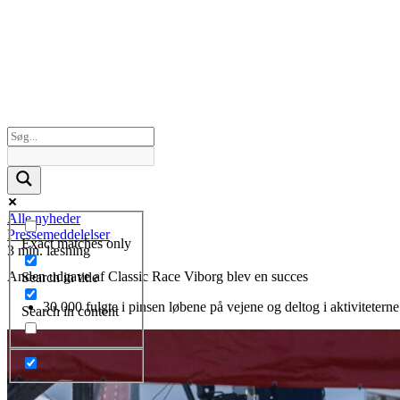
Alle nyheder
Pressemeddelelser
Exact matches only
3 min. læsning
Anden udgave af Classic Race Viborg blev en succes
Search in title
30.000 fulgte i pinsen løbene på vejene og deltog i aktiviteterne
Search in content