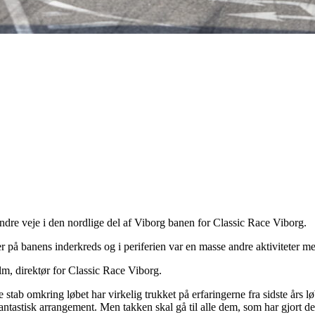
re veje i den nordlige del af Viborg banen for Classic Race Viborg.
er på banens inderkreds og i periferien var en masse andre aktiviteter m
lm, direktør for Classic Race Viborg.
e stab omkring løbet har virkelig trukket på erfaringerne fra sidste års
fantastisk arrangement. Men takken skal gå til alle dem, som har gjort de