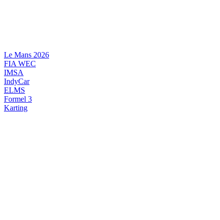
Videre
til
indhold
Le Mans 2026
FIA WEC
IMSA
IndyCar
ELMS
Formel 3
Karting
DANSK MOTORSPORT
INTERNATIONAL MOTORSPORT
ARTIKELSERIER