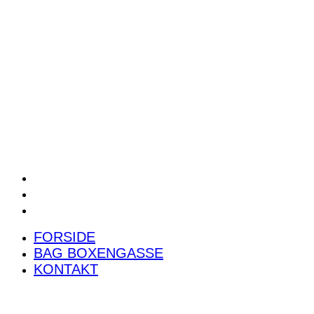
POWER RANKING
PODCAST
PRESSEMEDDELELSER
BILTEST
FORSIDE
BAG BOXENGASSE
KONTAKT
FORSIDE
BAG BOXENGASSE
KONTAKT