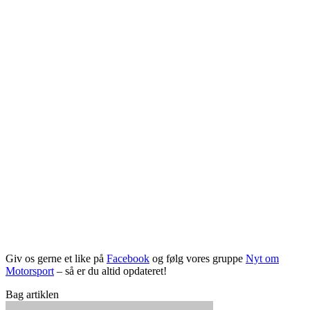
Giv os gerne et like på
Facebook
og følg vores gruppe
Nyt om
Motorsport
– så er du altid opdateret!
Bag artiklen