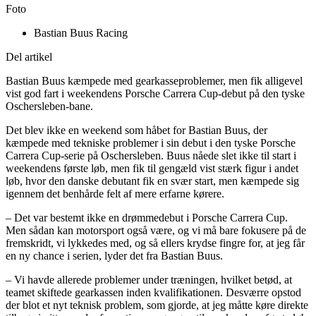
Foto
Bastian Buus Racing
Del artikel
Bastian Buus kæmpede med gearkasseproblemer, men fik alligevel
vist god fart i weekendens Porsche Carrera Cup-debut på den tyske
Oschersleben-bane.
Det blev ikke en weekend som håbet for Bastian Buus, der
kæmpede med tekniske problemer i sin debut i den tyske Porsche
Carrera Cup-serie på Oschersleben. Buus nåede slet ikke til start i
weekendens første løb, men fik til gengæld vist stærk figur i andet
løb, hvor den danske debutant fik en svær start, men kæmpede sig
igennem det benhårde felt af mere erfarne kørere.
– Det var bestemt ikke en drømmedebut i Porsche Carrera Cup.
Men sådan kan motorsport også være, og vi må bare fokusere på de
fremskridt, vi lykkedes med, og så ellers krydse fingre for, at jeg får
en ny chance i serien, lyder det fra Bastian Buus.
– Vi havde allerede problemer under træningen, hvilket betød, at
teamet skiftede gearkassen inden kvalifikationen. Desværre opstod
der blot et nyt teknisk problem, som gjorde, at jeg måtte køre direkte