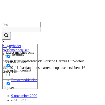
Alle nyheder
Pressemeddelelser
Exact matches only
3 min. læsning
Bastian Buus i udfordrende Porsche Carrera Cup-debut
Search in title
Search in content
Skrevet af
Pressemeddelelser
Udgivet
9 november 2020
- Kl.
17:00