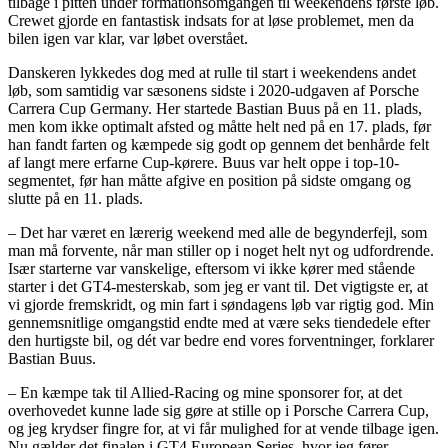
tilbage i pitten under formationsomgangen til weekendens første løb.
Crewet gjorde en fantastisk indsats for at løse problemet, men da
bilen igen var klar, var løbet overstået.
Danskeren lykkedes dog med at rulle til start i weekendens andet
løb, som samtidig var sæsonens sidste i 2020-udgaven af Porsche
Carrera Cup Germany. Her startede Bastian Buus på en 11. plads,
men kom ikke optimalt afsted og måtte helt ned på en 17. plads, før
han fandt farten og kæmpede sig godt op gennem det benhårde felt
af langt mere erfarne Cup-kørere. Buus var helt oppe i top-10-
segmentet, før han måtte afgive en position på sidste omgang og
slutte på en 11. plads.
– Det har været en lærerig weekend med alle de begynderfejl, som
man må forvente, når man stiller op i noget helt nyt og udfordrende.
Især starterne var vanskelige, eftersom vi ikke kører med stående
starter i det GT4-mesterskab, som jeg er vant til. Det vigtigste er, at
vi gjorde fremskridt, og min fart i søndagens løb var rigtig god. Min
gennemsnitlige omgangstid endte med at være seks tiendedele efter
den hurtigste bil, og dét var bedre end vores forventninger, forklarer
Bastian Buus.
– En kæmpe tak til Allied-Racing og mine sponsorer for, at det
overhovedet kunne lade sig gøre at stille op i Porsche Carrera Cup,
og jeg krydser fingre for, at vi får mulighed for at vende tilbage igen.
Nu gælder det finalen i GT4 European Series, hvor jeg fører