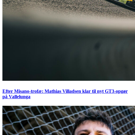
Efter Misano-trofæ: Mathias Villadsen klar til nyt GT3-opgør
på Vallelunga