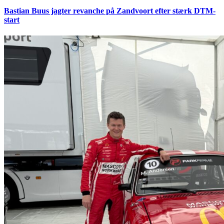
Bastian Buus jagter revanche på Zandvoort efter stærk DTM-
start