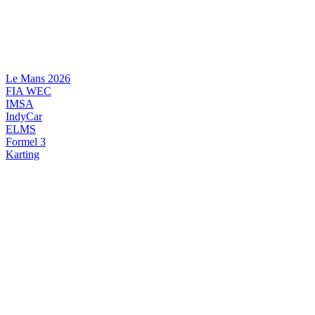
Videre
til
indhold
Le Mans 2026
FIA WEC
IMSA
IndyCar
ELMS
Formel 3
Karting
DANSK MOTORSPORT
INTERNATIONAL MOTORSPORT
ARTIKELSERIER