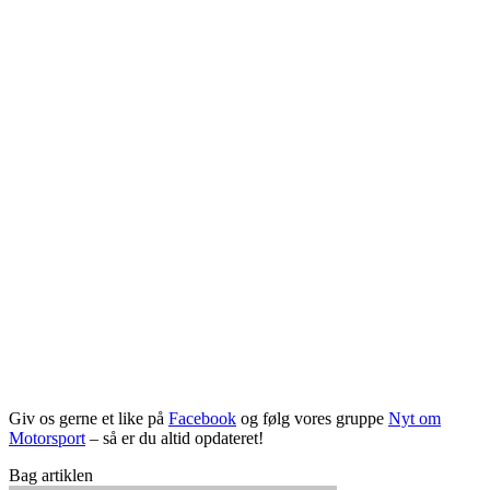
Giv os gerne et like på
Facebook
og følg vores gruppe
Nyt om
Motorsport
– så er du altid opdateret!
Bag artiklen