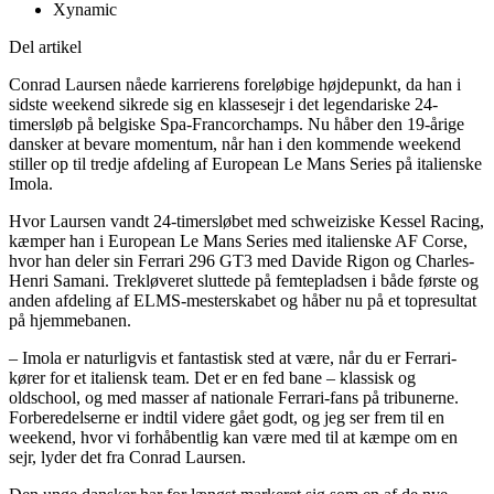
Xynamic
Del artikel
Conrad Laursen nåede karrierens foreløbige højdepunkt, da han i
sidste weekend sikrede sig en klassesejr i det legendariske 24-
timersløb på belgiske Spa-Francorchamps. Nu håber den 19-årige
dansker at bevare momentum, når han i den kommende weekend
stiller op til tredje afdeling af European Le Mans Series på italienske
Imola.
Hvor Laursen vandt 24-timersløbet med schweiziske Kessel Racing,
kæmper han i European Le Mans Series med italienske AF Corse,
hvor han deler sin Ferrari 296 GT3 med Davide Rigon og Charles-
Henri Samani. Trekløveret sluttede på femtepladsen i både første og
anden afdeling af ELMS-mesterskabet og håber nu på et topresultat
på hjemmebanen.
– Imola er naturligvis et fantastisk sted at være, når du er Ferrari-
kører for et italiensk team. Det er en fed bane – klassisk og
oldschool, og med masser af nationale Ferrari-fans på tribunerne.
Forberedelserne er indtil videre gået godt, og jeg ser frem til en
weekend, hvor vi forhåbentlig kan være med til at kæmpe om en
sejr, lyder det fra Conrad Laursen.