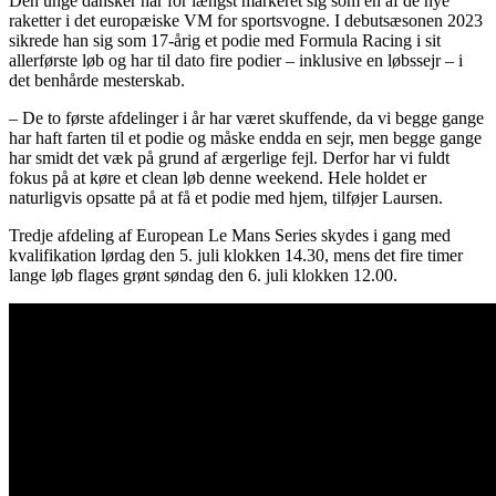
Den unge dansker har for længst markeret sig som en af de nye
raketter i det europæiske VM for sportsvogne. I debutsæsonen 2023
sikrede han sig som 17-årig et podie med Formula Racing i sit
allerførste løb og har til dato fire podier – inklusive en løbssejr – i
det benhårde mesterskab.
– De to første afdelinger i år har været skuffende, da vi begge gange
har haft farten til et podie og måske endda en sejr, men begge gange
har smidt det væk på grund af ærgerlige fejl. Derfor har vi fuldt
fokus på at køre et clean løb denne weekend. Hele holdet er
naturligvis opsatte på at få et podie med hjem, tilføjer Laursen.
Tredje afdeling af European Le Mans Series skydes i gang med
kvalifikation lørdag den 5. juli klokken 14.30, mens det fire timer
lange løb flages grønt søndag den 6. juli klokken 12.00.