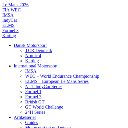
Videre
Le Mans 2026
til
FIA WEC
indhold
IMSA
IndyCar
ELMS
Formel 3
Karting
Dansk Motorsport
TCR Denmark
Nordic 4
Karting
International Motorsport
IMSA
WEC – World Endurance Championship
ELMS – European Le Mans Series
NTT IndyCar Series
Formel 1
Formel 3
British GT
GT World Challenge
24H Series
Artikelserier
Guides
Motorsport og uddannelse