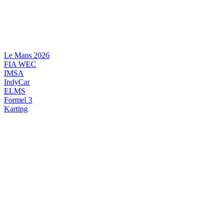
Videre
til
indhold
Le Mans 2026
FIA WEC
IMSA
IndyCar
ELMS
Formel 3
Karting
DANSK MOTORSPORT
INTERNATIONAL MOTORSPORT
ARTIKELSERIER