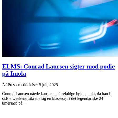
ELMS: Conrad Laursen sigter mod podie
på Imola
Af
Pressemeddelelser
5 juli, 2025
Conrad Laursen nåede karrierens foreløbige højdepunkt, da han i
sidste weekend sikrede sig en klassesejr i det legendariske 24-
timersløb på ...