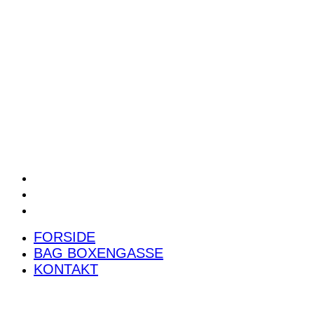
POWER RANKING
PODCAST
PRESSEMEDDELELSER
BILTEST
FORSIDE
BAG BOXENGASSE
KONTAKT
FORSIDE
BAG BOXENGASSE
KONTAKT