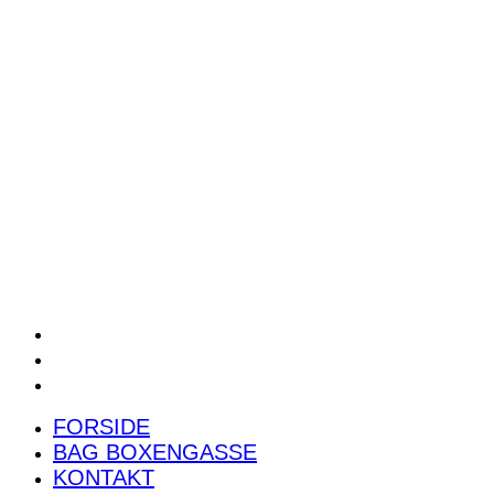
POWER RANKING
PODCAST
PRESSEMEDDELELSER
BILTEST
FORSIDE
BAG BOXENGASSE
KONTAKT
FORSIDE
BAG BOXENGASSE
KONTAKT