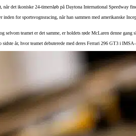
et, når det ikoniske 24-timersløb på Daytona International Speedway 
ofæer inden for sportsvognsracing, når han sammen med amerikanske Incep
n, og selvom teamet er det samme, er holdets røde McLaren denne gang sk
lo sidste år, hvor teamet debuterede med deres Ferrari 296 GT3 i IMSA-m