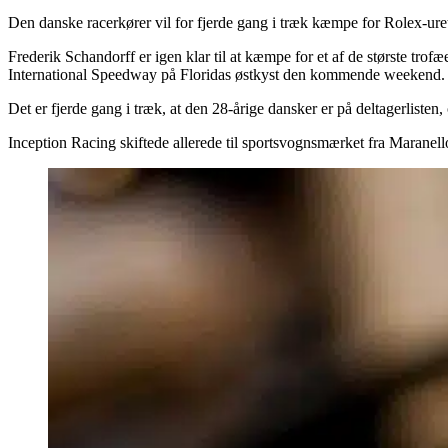
Den danske racerkører vil for fjerde gang i træk kæmpe for Rolex-ur
Frederik Schandorff er igen klar til at kæmpe for et af de største tr
International Speedway på Floridas østkyst den kommende weekend.
Det er fjerde gang i træk, at den 28-årige dansker er på deltagerliste
Inception Racing skiftede allerede til sportsvognsmærket fra Maranel