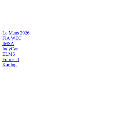
Videre
til
indhold
Le Mans 2026
FIA WEC
IMSA
IndyCar
ELMS
Formel 3
Karting
DANSK MOTORSPORT
INTERNATIONAL MOTORSPORT
ARTIKELSERIER