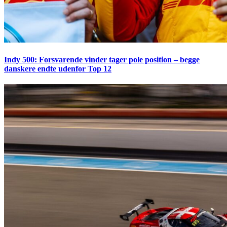
Indy 500: Forsvarende vinder tager pole position – begge
danskere endte udenfor Top 12