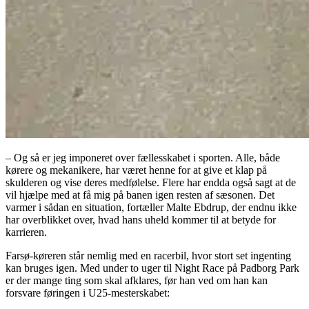
– Og så er jeg imponeret over fællesskabet i sporten. Alle, både
kørere og mekanikere, har været henne for at give et klap på
skulderen og vise deres medfølelse. Flere har endda også sagt at de
vil hjælpe med at få mig på banen igen resten af sæsonen. Det
varmer i sådan en situation, fortæller Malte Ebdrup, der endnu ikke
har overblikket over, hvad hans uheld kommer til at betyde for
karrieren.
Farsø-køreren står nemlig med en racerbil, hvor stort set ingenting
kan bruges igen. Med under to uger til Night Race på Padborg Park
er der mange ting som skal afklares, før han ved om han kan
forsvare føringen i U25-mesterskabet: