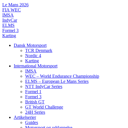
Videre
Le Mans 2026
til
FIA WEC
indhold
IMSA
IndyCar
ELMS
Formel 3
Karting
Dansk Motorsport
TCR Denmark
Nordic 4
Karting
International Motorsport
IMSA
WEC – World Endurance Championship
ELMS – European Le Mans Series
NTT IndyCar Series
Formel 1
Formel 3
British GT
GT World Challenge
24H Series
Artikelserier
Guides
Motorsport og uddannelse