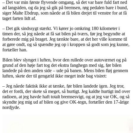
– Det var min første flyvende omgang, så det var bare fuld fart ned
ad langsiden, og da jeg så gik på bremsen, røg pedalen bare i bund,
siger Malte Ebdrup, som nåede at få bilen drejet til venstre for at få
taget farten lidt af.
– Det gik sindssygt stærkt. Vi kører jo omkring 180 kilometer i
timen der, så jeg nåede at få sat bilen på tværs, før jeg begyndte at
forberede mig på braget. Jeg tænkte bare, at det her ville komme til
at gøre ondt, og så spændte jeg op i kroppen så godt som jeg kunne,
fortæller han.
Bilen blev slynget i luften, hvor den rullede over autoværnet og på
grund af den høje fart tog det ekstra fanghegn med sig, før bilen
landede på den anden side – ude på banen. Mens bilen fløj gennem
luften, skete der til gengæld ikke meget inde bag visiret:
– Jeg nåede faktisk ikke at tænke, før bilen landede igen. Jeg tror,
det er fordi, der skete så meget, så hurtigt. Jeg kaldte hurtigt ind over
radioen, at jeg havde haft totalt bremsesvigt, og at jeg var OK, og så
skyndte jeg mig ud af bilen og give OK-tegn, fortæller den 17-årige
nordjyde.