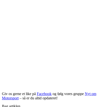
Giv os gerne et like på
Facebook
og følg vores gruppe
Nyt om
Motorsport
– så er du altid opdateret!
Bag artiklen