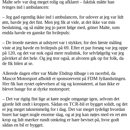
Malte selv var dog meget rolig og afklaret – faktisk måtte han
tvinges ind i ambulancen:
– Jeg gad egentlig ikke ind i ambulancen, for udover at jeg var lidt
øm, havde jeg det fint. Men jeg fik at vide, at det ikke var min
beslutning, og så måtte jeg jo pænt følge med, griner Malte, som
endda havde en ganske fin hvilepuls:
– De troede næsten at udstyret var i stykker, for den første måling
viste at jeg havde en hvilepuls på 69. Efter et par forsøg var jeg oppe
på 120, og det var nok også mere realistisk, for selvfølgelig var jeg
påvirket af det hele. Og jeg tror også, at alvoren gik op for folk, da
de fik bilen at se.
Allerede dagen efter var Malte Ebdrup tilbage i en racerbil, da
Mascot Motorsport afholdt et sponsorevent på FDM Jyllandsringen.
Her fik han rystet oplevelsen af sig og konstateret, at han ikke er
blevet bange for at dyrke motorsport:
– Det var rigtig fint lige at køre nogle omgange igen, selvom det
gjorde lidt ondt i kroppen. Sådan en TCR-bil er bygget solidt, og det
er jeg meget taknemmelig for i dag. Det var meget tydeligt hvordan
buret har taget nogle enorme slag, og at jeg kan nøjes med en ret øm
krop og lidt mærker rundt omkring er bare beviset på, hvor godt
sådan en bil er bygget.