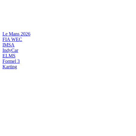
Videre
til
indhold
Le Mans 2026
FIA WEC
IMSA
IndyCar
ELMS
Formel 3
Karting
DANSK MOTORSPORT
INTERNATIONAL MOTORSPORT
ARTIKELSERIER