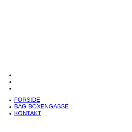
POWER RANKING
PODCAST
PRESSEMEDDELELSER
BILTEST
FORSIDE
BAG BOXENGASSE
KONTAKT
FORSIDE
BAG BOXENGASSE
KONTAKT