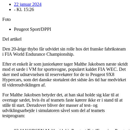
22 januar 2024
- Kl.
15:26
Foto
Peugeot Sport/DPPI
Del artikel
Den 20-årige thybo får udvidet sin rolle hos det franske fabriksteam
i FIA World Endurance Championship.
Efter et enkelt år som juniorkører tager Malthe Jakobsen næste skridt
mod et sæde i VM for sportsvogne, populært kaldet FIA WEC. Det
sker med udnævnelsen til reservekører for de to Peugeot 9X8
Hypercars, som det danske stortalent det sidste års tid har medvirket
til videreudviklingen af.
For Malthe Jakobsen betyder det, at han skal holde sig klar til at
overtage sædet, hvis én af teamets faste kørere ikke er i stand til at
stille til start. Derudover bliver der masser af test- og
udviklingsarbejde i simulatoren såvel som del af teamets
testprogram: