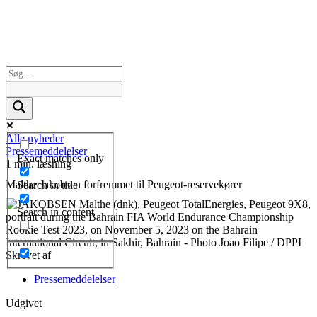
Alle nyheder
Pressemeddelelser
Exact matches only
1 min. læsning
Malthe Jakobsen forfremmet til Peugeot-reservekører
Search in title
Search in content
Skrevet af
Pressemeddelelser
Udgivet