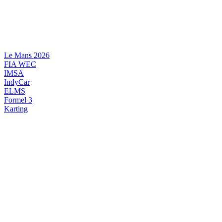
Videre
til
indhold
Le Mans 2026
FIA WEC
IMSA
IndyCar
ELMS
Formel 3
Karting
DANSK MOTORSPORT
INTERNATIONAL MOTORSPORT
ARTIKELSERIER