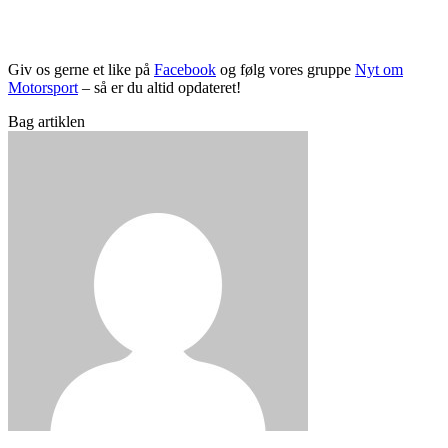
Giv os gerne et like på
Facebook
og følg vores gruppe
Nyt om
Motorsport
– så er du altid opdateret!
Bag artiklen