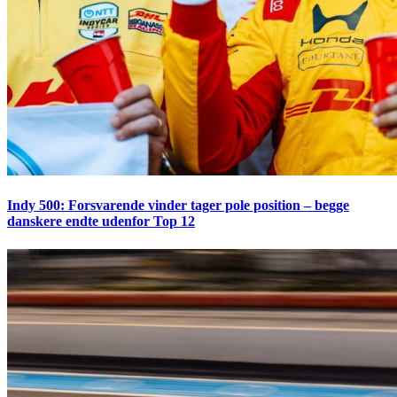
Indy 500: Forsvarende vinder tager pole position – begge
danskere endte udenfor Top 12