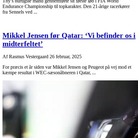
Thy’s hurtigste mand gennemførte sit første løb i FIA World
Endurance Championship til topkarakter. Den 21-årige racerkører
fra Sennels ved ...
Mikkel Jensen før Qatar: ‘Vi befinder os i
midterfeltet’
Af
Rasmus Vestergaard
26 februar, 2025
For præcis et år siden var Mikkel Jensen og Peugeot på vej mod et
kæmpe resultat i WEC-sæsonåbneren i Qatar, ...