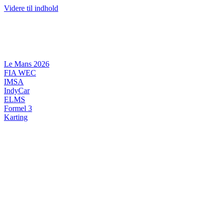
Videre til indhold
Le Mans 2026
FIA WEC
IMSA
IndyCar
ELMS
Formel 3
Karting
DANSK MOTORSPORT
INTERNATIONAL MOTORSPORT
ARTIKELSERIER