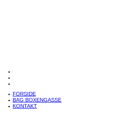
POWER RANKING
PODCAST
PRESSEMEDDELELSER
BILTEST
FORSIDE
BAG BOXENGASSE
KONTAKT
FORSIDE
BAG BOXENGASSE
KONTAKT