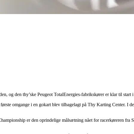
n, og den thy’ske Peugeot TotalEnergies-fabrikskører er klar til start 
rste omgange i en gokart blev tilbagelagt på Thy Karting Center. I denn
ampionship er den oprindelige målsætning nået for racerkøreren fra Sen