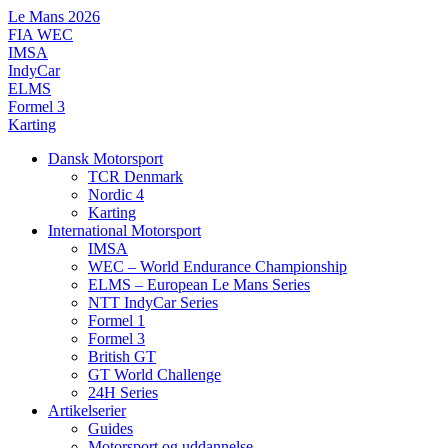
Videre
Le Mans 2026
til
FIA WEC
indhold
IMSA
IndyCar
ELMS
Formel 3
Karting
Dansk Motorsport
TCR Denmark
Nordic 4
Karting
International Motorsport
IMSA
WEC – World Endurance Championship
ELMS – European Le Mans Series
NTT IndyCar Series
Formel 1
Formel 3
British GT
GT World Challenge
24H Series
Artikelserier
Guides
Motorsport og uddannelse