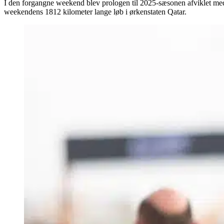
I den forgangne weekend blev prologen til 2025-sæsonen afviklet med fl
weekendens 1812 kilometer lange løb i ørkenstaten Qatar.