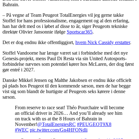
Bahrain.
– På vegne af Team Peugeot TotalEnergies vil jeg gerne takke
Stoffel for hans professionalisme, engagement og al den erfaring,
han har delt med os i løbet af disse to år, siger Peugeots tekniske
direktør Olivier Jansonnie ifølge
Sportscar365
.
Det er dog endnu ikke offentliggjort,
hvem Nick Cassidy erstatter
.
Stoffel Vandoorne har længe været sat i forbindelse med det nye
Genesis-projekt, mens Paul Di Resta via sin United Autosports-
forbindelse nævnes som potentiel kører hos McLaren, der dog først
gør entré i 2027.
Danske Mikkel Jensen og Malthe Jakobsen er endnu ikke officielt
på plads hos Peugeot til den kommende sæson, men de har begge
vist sig som blandt de hurtigste af Peugeots seks kørere i denne
sæson.
From reserve to race seat! Théo Pourchaire will become
an official driver in 2026… And you’ll already see him
on track with us at the 8 Hours of Bahrain in
November!
@TotalEnergiesRC
#PEUGEOT9X8
#WEC
pic.twitter.com/Gn4HFONdli