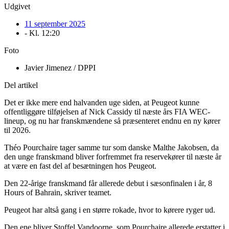
Udgivet
11 september 2025
- Kl.
12:20
Foto
Javier Jimenez / DPPI
Del artikel
Det er ikke mere end halvanden uge siden, at Peugeot kunne
offentliggøre tilføjelsen af Nick Cassidy til næste års FIA WEC-
lineup, og nu har franskmændene så præsenteret endnu en ny kører
til 2026.
Théo Pourchaire tager samme tur som danske Malthe Jakobsen, da
den unge franskmand bliver forfremmet fra reservekører til næste år
at være en fast del af besætningen hos Peugeot.
Den 22-årige franskmand får allerede debut i sæsonfinalen i år, 8
Hours of Bahrain, skriver teamet.
Peugeot har altså gang i en større rokade, hvor to kørere ryger ud.
Den ene bliver Stoffel Vandoorne, som Pourchaire allerede erstatter i