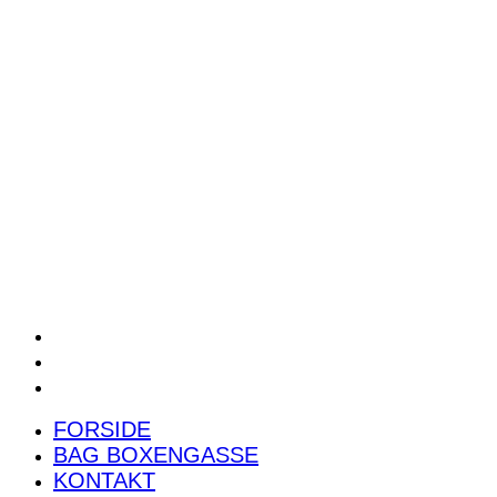
POWER RANKING
PODCAST
PRESSEMEDDELELSER
BILTEST
FORSIDE
BAG BOXENGASSE
KONTAKT
FORSIDE
BAG BOXENGASSE
KONTAKT