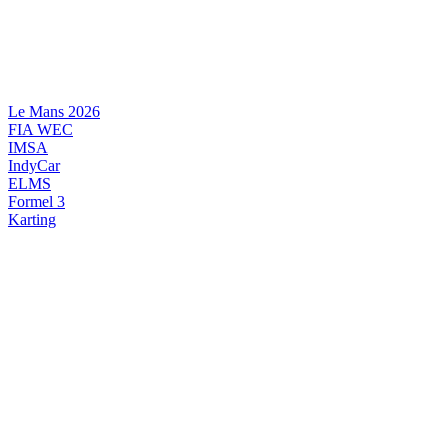
Videre
til
indhold
Le Mans 2026
FIA WEC
IMSA
IndyCar
ELMS
Formel 3
Karting
DANSK MOTORSPORT
INTERNATIONAL MOTORSPORT
ARTIKELSERIER