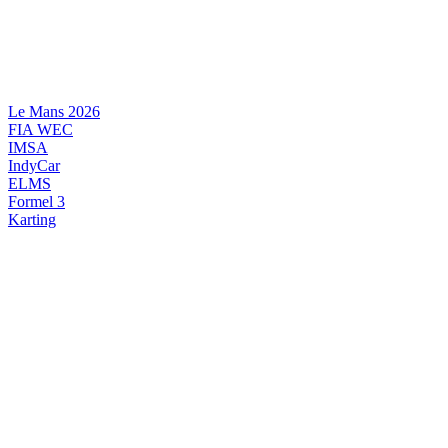
Videre
til
indhold
Le Mans 2026
FIA WEC
IMSA
IndyCar
ELMS
Formel 3
Karting
DANSK MOTORSPORT
INTERNATIONAL MOTORSPORT
ARTIKELSERIER