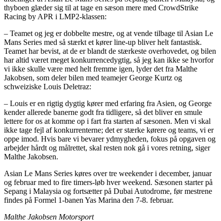
thyboen glæder sig til at tage en sæson mere med CrowdStrike
Racing by APR i LMP2-klassen:
– Teamet og jeg er dobbelte mestre, og at vende tilbage til Asian Le
Mans Series med så stærkt et kører line-up bliver helt fantastisk.
Teamet har bevist, at de er blandt de stærkeste overhovedet, og bilen
har altid været meget konkurrencedygtig, så jeg kan ikke se hvorfor
vi ikke skulle være med helt fremme igen, lyder det fra Malthe
Jakobsen, som deler bilen med teamejer George Kurtz og
schweiziske Louis Deletraz:
– Louis er en rigtig dygtig kører med erfaring fra Asien, og George
kender allerede banerne godt fra tidligere, så det bliver en smule
lettere for os at komme op i fart fra starten af sæsonen. Men vi skal
ikke tage fejl af konkurrenterne; det er stærke kørere og teams, vi er
oppe imod. Hvis bare vi bevarer ydmygheden, fokus på opgaven og
arbejder hårdt og målrettet, skal resten nok gå i vores retning, siger
Malthe Jakobsen.
Asian Le Mans Series køres over tre weekender i december, januar
og februar med to fire timers-løb hver weekend. Sæsonen starter på
Sepang i Malaysia og fortsætter på Dubai Autodrome, før mestrene
findes på Formel 1-banen Yas Marina den 7-8. februar.
Malthe Jakobsen Motorsport