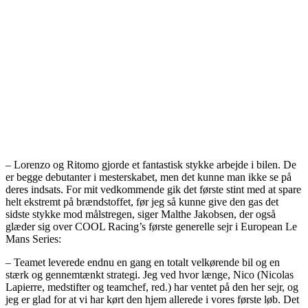
– Lorenzo og Ritomo gjorde et fantastisk stykke arbejde i bilen. De
er begge debutanter i mesterskabet, men det kunne man ikke se på
deres indsats. For mit vedkommende gik det første stint med at spare
helt ekstremt på brændstoffet, før jeg så kunne give den gas det
sidste stykke mod målstregen, siger Malthe Jakobsen, der også
glæder sig over COOL Racing’s første generelle sejr i European Le
Mans Series:
– Teamet leverede endnu en gang en totalt velkørende bil og en
stærk og gennemtænkt strategi. Jeg ved hvor længe, Nico (Nicolas
Lapierre, medstifter og teamchef, red.) har ventet på den her sejr, og
jeg er glad for at vi har kørt den hjem allerede i vores første løb. Det