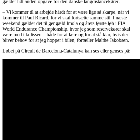
gælder lidt anden opgave for den danske langdistancekører:
– Vi kommer til at arbejde hårdt for at være lige så skarpe, når vi
kommer til Paul Ricard, for vi skal fortsætte samme stil. I næste
weekend gælder det til gengæld Imola og årets første løb i FIA
World Endurance Championship, hvor jeg som reservekører skal
være med i kulissen – både for at lære og for at stå klar, hvis der
bliver behov for at jeg hopper i bilen, fortæller Malthe Jakobsen.
Løbet på Circuit de Barcelona-Catalunya kan ses eller genses på: