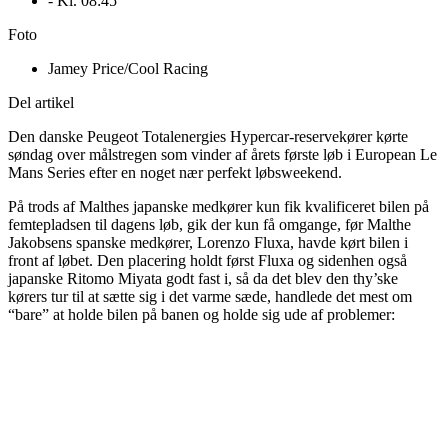
- Kl.
08:45
Foto
Jamey Price/Cool Racing
Del artikel
Den danske Peugeot Totalenergies Hypercar-reservekører kørte
søndag over målstregen som vinder af årets første løb i European Le
Mans Series efter en noget nær perfekt løbsweekend.
På trods af Malthes japanske medkører kun fik kvalificeret bilen på
femtepladsen til dagens løb, gik der kun få omgange, før Malthe
Jakobsens spanske medkører, Lorenzo Fluxa, havde kørt bilen i
front af løbet. Den placering holdt først Fluxa og sidenhen også
japanske Ritomo Miyata godt fast i, så da det blev den thy’ske
kørers tur til at sætte sig i det varme sæde, handlede det mest om
“bare” at holde bilen på banen og holde sig ude af problemer: