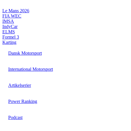
Videre
til
Le Mans 2026
indhold
FIA WEC
IMSA
IndyCar
ELMS
Formel 3
Karting
Dansk Motorsport
International Motorsport
Artikelserier
Power Ranking
Podcast