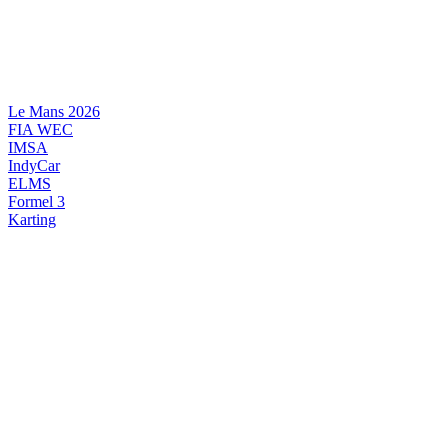
Videre
til
indhold
Le Mans 2026
FIA WEC
IMSA
IndyCar
ELMS
Formel 3
Karting
DANSK MOTORSPORT
INTERNATIONAL MOTORSPORT
ARTIKELSERIER