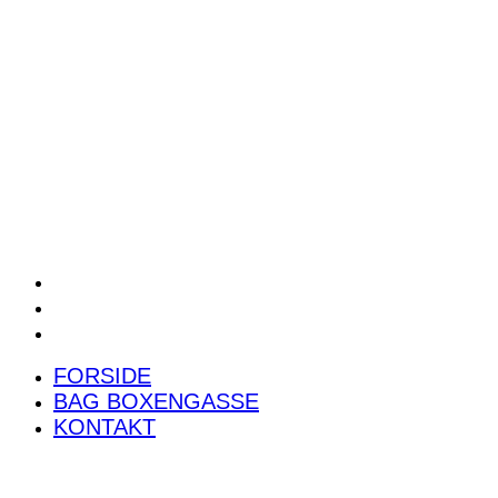
POWER RANKING
PODCAST
PRESSEMEDDELELSER
BILTEST
FORSIDE
BAG BOXENGASSE
KONTAKT
FORSIDE
BAG BOXENGASSE
KONTAKT