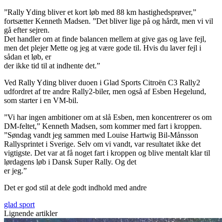
”Rally Yding bliver et kort løb med 88 km hastighedsprøver,”
fortsætter Kenneth Madsen. ”Det bliver lige på og hårdt, men vi vil
gå efter sejren.
Det handler om at finde balancen mellem at give gas og lave fejl,
men det plejer Mette og jeg at være gode til. Hvis du laver fejl i
sådan et løb, er
der ikke tid til at indhente det.”
Ved Rally Yding bliver duoen i Glad Sports Citroën C3 Rally2
udfordret af tre andre Rally2-biler, men også af Esben Hegelund,
som starter i en VM-bil.
”Vi har ingen ambitioner om at slå Esben, men koncentrerer os om
DM-feltet,” Kenneth Madsen, som kommer med fart i kroppen.
”Søndag vandt jeg sammen med Louise Hartwig Bil-Månsson
Rallysprintet i Sverige. Selv om vi vandt, var resultatet ikke det
vigtigste. Det var at få noget fart i kroppen og blive mentalt klar til
lørdagens løb i Dansk Super Rally. Og det
er jeg.”
Det er god stil at dele godt indhold med andre
glad sport
Lignende artikler