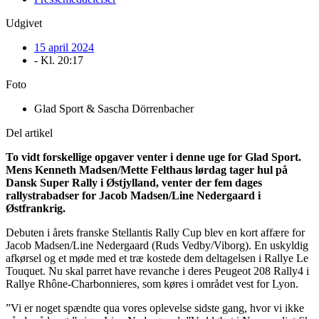
Udgivet
15 april 2024
- Kl.
20:17
Foto
Glad Sport & Sascha Dörrenbacher
Del artikel
To vidt forskellige opgaver venter i denne uge for Glad Sport.
Mens Kenneth Madsen/Mette Felthaus lørdag tager hul på
Dansk Super Rally i
Østjylland, venter der fem dages
rallystrabadser for Jacob Madsen/Line Nedergaard i
Østfrankrig.
Debuten i årets franske Stellantis Rally Cup blev en kort affære for
Jacob Madsen/Line Nedergaard (Ruds Vedby/Viborg). En uskyldig
afkørsel og et møde med et træ kostede dem deltagelsen i Rallye Le
Touquet. Nu skal parret have revanche i deres Peugeot 208 Rally4 i
Rallye Rhône-Charbonnieres, som køres i området vest for Lyon.
”Vi er noget spændte qua vores oplevelse sidste gang, hvor vi ikke