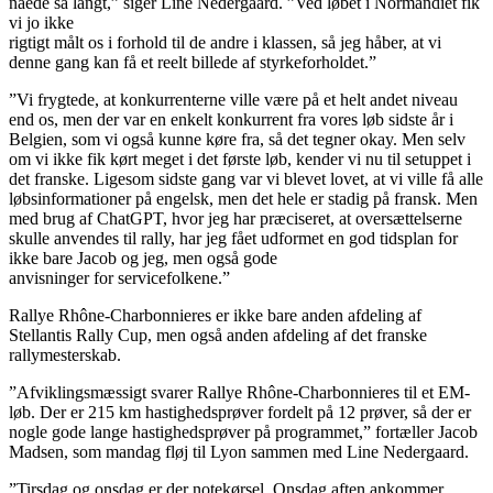
nåede så langt,” siger Line Nedergaard. ”Ved løbet i Normandiet fik
vi jo ikke
rigtigt målt os i forhold til de andre i klassen, så jeg håber, at vi
denne gang kan få et reelt billede af styrkeforholdet.”
”Vi frygtede, at konkurrenterne ville være på et helt andet niveau
end os, men der var en enkelt konkurrent fra vores løb sidste år i
Belgien, som vi også kunne køre fra, så det tegner okay. Men selv
om vi ikke fik kørt meget i det første løb, kender vi nu til setuppet i
det franske. Ligesom sidste gang var vi blevet lovet, at vi ville få alle
løbsinformationer på engelsk, men det hele er stadig på fransk. Men
med brug af ChatGPT, hvor jeg har præciseret, at oversættelserne
skulle anvendes til rally, har jeg fået udformet en god tidsplan for
ikke bare Jacob og jeg, men også gode
anvisninger for servicefolkene.”
Rallye Rhône-Charbonnieres er ikke bare anden afdeling af
Stellantis Rally Cup, men også anden afdeling af det franske
rallymesterskab.
”Afviklingsmæssigt svarer Rallye Rhône-Charbonnieres til et EM-
løb. Der er 215 km hastighedsprøver fordelt på 12 prøver, så der er
nogle gode lange hastighedsprøver på programmet,” fortæller Jacob
Madsen, som mandag fløj til Lyon sammen med Line Nedergaard.
”Tirsdag og onsdag er der notekørsel. Onsdag aften ankommer