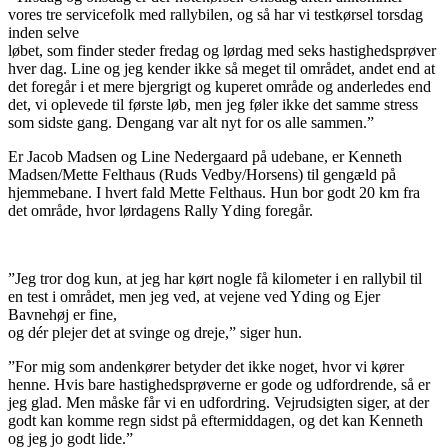
vores tre servicefolk med rallybilen, og så har vi testkørsel torsdag
inden selve
løbet, som finder steder fredag og lørdag med seks hastighedsprøver
hver dag. Line og jeg kender ikke så meget til området, andet end at
det foregår i et mere bjergrigt og kuperet område og anderledes end
det, vi oplevede til første løb, men jeg føler ikke det samme stress
som sidste gang. Dengang var alt nyt for os alle sammen.”
Er Jacob Madsen og Line Nedergaard på udebane, er Kenneth
Madsen/Mette Felthaus (Ruds Vedby/Horsens) til gengæld på
hjemmebane. I hvert fald Mette Felthaus. Hun bor godt 20 km fra
det område, hvor lørdagens Rally Yding foregår.
”Jeg tror dog kun, at jeg har kørt nogle få kilometer i en rallybil til
en test i området, men jeg ved, at vejene ved Yding og Ejer
Bavnehøj er fine,
og dér plejer det at svinge og dreje,” siger hun.
”For mig som andenkører betyder det ikke noget, hvor vi kører
henne. Hvis bare hastighedsprøverne er gode og udfordrende, så er
jeg glad. Men måske får vi en udfordring. Vejrudsigten siger, at der
godt kan komme regn sidst på eftermiddagen, og det kan Kenneth
og jeg jo godt lide.”