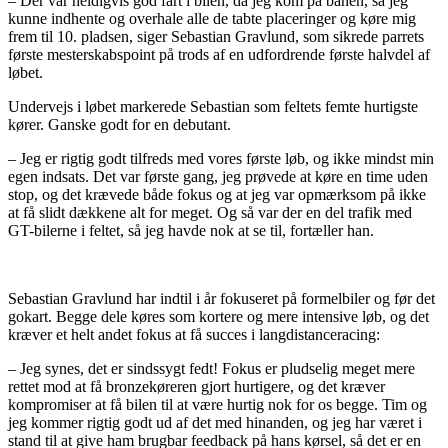
– Der var heldigvis god fart i bilen, da jeg kom på banen, så jeg
kunne indhente og overhale alle de tabte placeringer og køre mig
frem til 10. pladsen, siger Sebastian Gravlund, som sikrede parrets
første mesterskabspoint på trods af en udfordrende første halvdel af
løbet.
Undervejs i løbet markerede Sebastian som feltets femte hurtigste
kører. Ganske godt for en debutant.
– Jeg er rigtig godt tilfreds med vores første løb, og ikke mindst min
egen indsats. Det var første gang, jeg prøvede at køre en time uden
stop, og det krævede både fokus og at jeg var opmærksom på ikke
at få slidt dækkene alt for meget. Og så var der en del trafik med
GT-bilerne i feltet, så jeg havde nok at se til, fortæller han.
Sebastian Gravlund har indtil i år fokuseret på formelbiler og før det
gokart. Begge dele køres som kortere og mere intensive løb, og det
kræver et helt andet fokus at få succes i langdistanceracing:
– Jeg synes, det er sindssygt fedt! Fokus er pludselig meget mere
rettet mod at få bronzekøreren gjort hurtigere, og det kræver
kompromiser at få bilen til at være hurtig nok for os begge. Tim og
jeg kommer rigtig godt ud af det med hinanden, og jeg har været i
stand til at give ham brugbar feedback på hans kørsel, så det er en