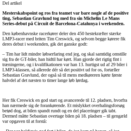
Del artikel
Mesterskabspoint og ros fra teamet var bare nogle af de positive
ting, Sebastian Gravlund tog med fra sin Michelin Le Mans
Series-debut på Circuit de Barcelona-Catalunya i weekenden.
Den københavnske racerkører deler den 450 hestekræfter stærke
LMP3-racer med briten Tim Creswick, og selvom begge kørere fik
deres debut i weekenden, gik det ganske godt:
– Tim har lidt mindre løbserfaring end jeg, og skal samtidig omstille
sig fra de GT-biler, han hidtil har kørt. Han gjorde det rigtig fint i
træningerne, og i kvalifikationen var han 13. hurtigst ud af 29 biler i
LMP3-klassen, så allerede dér så det positivt ud for os, fortæller
Sebastian Gravlund, der også så til mens medkøreren kørte første
halvdel af det næsten to timer lange løb lørdag.
Her fik Creswick en god start og avancerede til 12. pladsen, hvorfra
han nærmede sig de forankørende. Et mislykket overhalingsforsøg
betød dog, at bilen spandt rundt og en del placeringer gik tabt.
Dermed måtte Sebastian overtage bilen på 18. pladsen – til gengæld
var opgaven til at forstå: