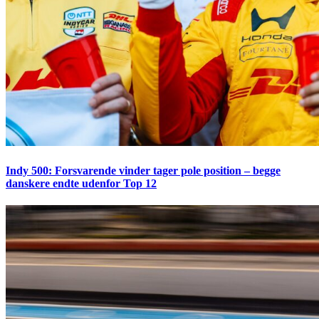
Indy 500: Forsvarende vinder tager pole position – begge
danskere endte udenfor Top 12