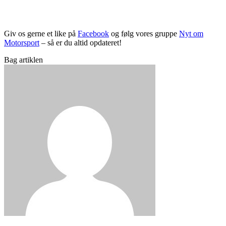
Giv os gerne et like på
Facebook
og følg vores gruppe
Nyt om
Motorsport
– så er du altid opdateret!
Bag artiklen