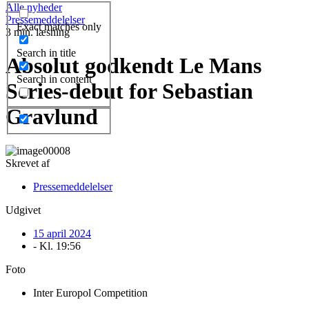
Alle nyheder
Pressemeddelelser
Exact matches only
3 min. læsning
Search in title
Absolut godkendt Le Mans
Search in content
Series-debut for Sebastian
Gravlund
Skrevet af
Pressemeddelelser
Udgivet
15 april 2024
- Kl.
19:56
Foto
Inter Europol Competition