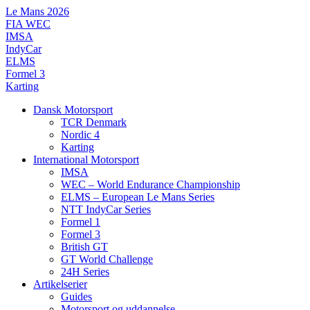
Videre
Le Mans 2026
til
FIA WEC
indhold
IMSA
IndyCar
ELMS
Formel 3
Karting
Dansk Motorsport
TCR Denmark
Nordic 4
Karting
International Motorsport
IMSA
WEC – World Endurance Championship
ELMS – European Le Mans Series
NTT IndyCar Series
Formel 1
Formel 3
British GT
GT World Challenge
24H Series
Artikelserier
Guides
Motorsport og uddannelse