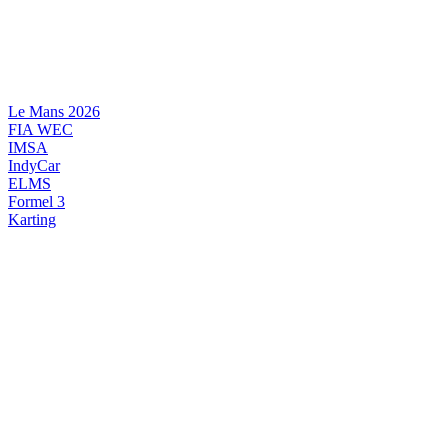
Videre
til
indhold
Le Mans 2026
FIA WEC
IMSA
IndyCar
ELMS
Formel 3
Karting
DANSK MOTORSPORT
INTERNATIONAL MOTORSPORT
ARTIKELSERIER