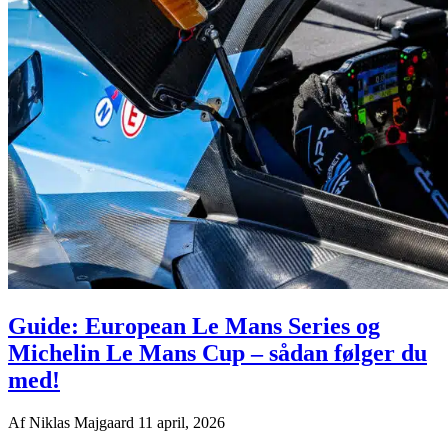
Guide: European Le Mans Series og
Michelin Le Mans Cup – sådan følger du
med!
Af
Niklas Majgaard
11 april, 2026