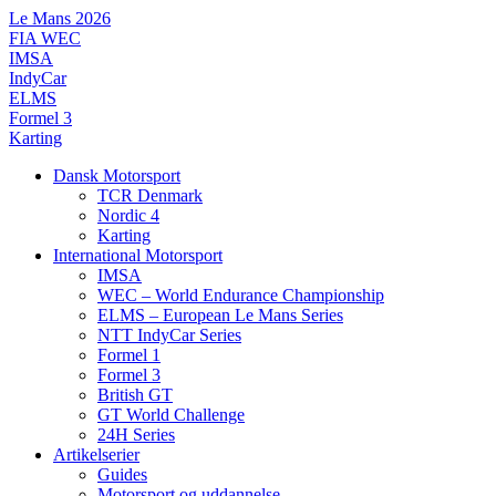
Videre
Le Mans 2026
til
FIA WEC
indhold
IMSA
IndyCar
ELMS
Formel 3
Karting
Dansk Motorsport
TCR Denmark
Nordic 4
Karting
International Motorsport
IMSA
WEC – World Endurance Championship
ELMS – European Le Mans Series
NTT IndyCar Series
Formel 1
Formel 3
British GT
GT World Challenge
24H Series
Artikelserier
Guides
Motorsport og uddannelse