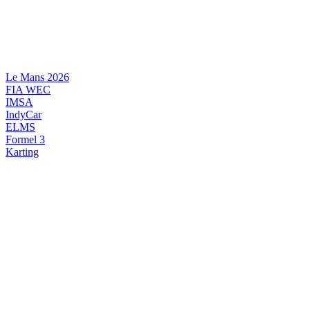
Videre
til
indhold
Le Mans 2026
FIA WEC
IMSA
IndyCar
ELMS
Formel 3
Karting
DANSK MOTORSPORT
INTERNATIONAL MOTORSPORT
ARTIKELSERIER