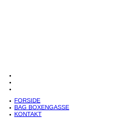
POWER RANKING
PODCAST
PRESSEMEDDELELSER
BILTEST
FORSIDE
BAG BOXENGASSE
KONTAKT
FORSIDE
BAG BOXENGASSE
KONTAKT