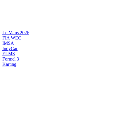
Videre
til
indhold
Le Mans 2026
FIA WEC
IMSA
IndyCar
ELMS
Formel 3
Karting
DANSK MOTORSPORT
INTERNATIONAL MOTORSPORT
ARTIKELSERIER