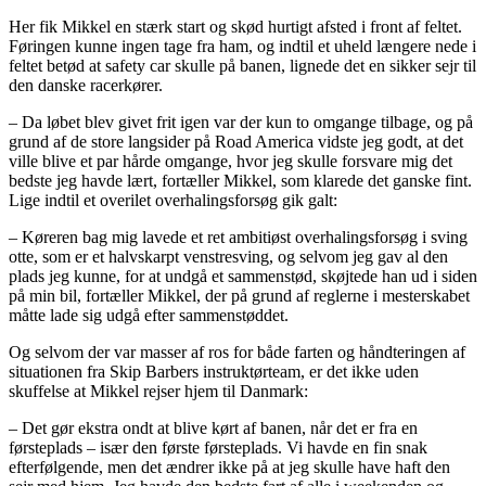
Her fik Mikkel en stærk start og skød hurtigt afsted i front af feltet.
Føringen kunne ingen tage fra ham, og indtil et uheld længere nede i
feltet betød at safety car skulle på banen, lignede det en sikker sejr til
den danske racerkører.
– Da løbet blev givet frit igen var der kun to omgange tilbage, og på
grund af de store langsider på Road America vidste jeg godt, at det
ville blive et par hårde omgange, hvor jeg skulle forsvare mig det
bedste jeg havde lært, fortæller Mikkel, som klarede det ganske fint.
Lige indtil et overilet overhalingsforsøg gik galt:
– Køreren bag mig lavede et ret ambitiøst overhalingsforsøg i sving
otte, som er et halvskarpt venstresving, og selvom jeg gav al den
plads jeg kunne, for at undgå et sammenstød, skøjtede han ud i siden
på min bil, fortæller Mikkel, der på grund af reglerne i mesterskabet
måtte lade sig udgå efter sammenstøddet.
Og selvom der var masser af ros for både farten og håndteringen af
situationen fra Skip Barbers instruktørteam, er det ikke uden
skuffelse at Mikkel rejser hjem til Danmark:
– Det gør ekstra ondt at blive kørt af banen, når det er fra en
førsteplads – især den første førsteplads. Vi havde en fin snak
efterfølgende, men det ændrer ikke på at jeg skulle have haft den