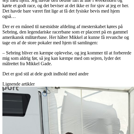
sejr med hjem. Jeg havde den bedste fart af alle i weekenden og
kørte et godt race, og det beviser at det ikke er for sjov at jeg er her.
Det havde bare været fint lige at få det fysiske bevis med hjem
også…
Der er en måned til næstsidste afdeling af mesterskabet køres på
Sebring, den legendariske racerbane som er placeret på en gammel
amerikansk militærbase. Her håber Mikkel at kunne få revanche og
tage en af de store pokaler med hjem til samlingen:
– Sebring bliver en kæmpe oplevelse, og jeg kommer til at forberede
mig som aldrig før, så jeg kan kæmpe med om sejren, lyder det
målrettet fra Mikkel Gade.
Det er god stil at dele godt indhold med andre
Lignende artikler