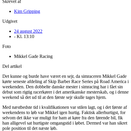
Skrevet af
Kim Gripping
Udgivet
24 august 2022
- Kl.
13:10
Foto
Mikkel Gade Racing
Del artikel
Det kunne og burde have været en sejr, da simraceren Mikkel Gade
kørte seneste afdeling af Skip Barber Race Series på Road America i
weekenden. Den dobbelte danske mester i simracing har i fået sin
debut som rigtig racerkører i det amerikanske mesterskab, og i denne
weekend så det ud til at den første sejr skulle tages hjem.
Med næstbedste tid i kvalifikationen var stilen lagt, og i det første af
weekendens to løb var Mikkel igen hurtig. Faktisk allerhurtigst, for
selvom det ikke var muligt for ham at køre fra den førende bil, fik
han alligevel sat hurtigste omgangstid i løbet. Dermed var han sikret
pole position til det næste løb.