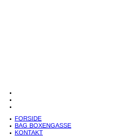
POWER RANKING
PODCAST
PRESSEMEDDELELSER
BILTEST
FORSIDE
BAG BOXENGASSE
KONTAKT
FORSIDE
BAG BOXENGASSE
KONTAKT