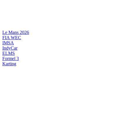
Videre
til
indhold
Le Mans 2026
FIA WEC
IMSA
IndyCar
ELMS
Formel 3
Karting
DANSK MOTORSPORT
INTERNATIONAL MOTORSPORT
ARTIKELSERIER