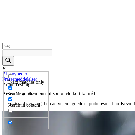
Alle nyheder
Pressemeddelelser
Exact matches only
2 min. læsning
Kevin Magnussen ramt af sort uheld kort før mål
Search in title
Hvad der langt hen ad vejen lignede et podieresultat for Kevin
Search in content