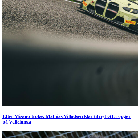
Efter Misano-trofæ: Mathias Villadsen klar til nyt GT3-opgør
på Vallelunga