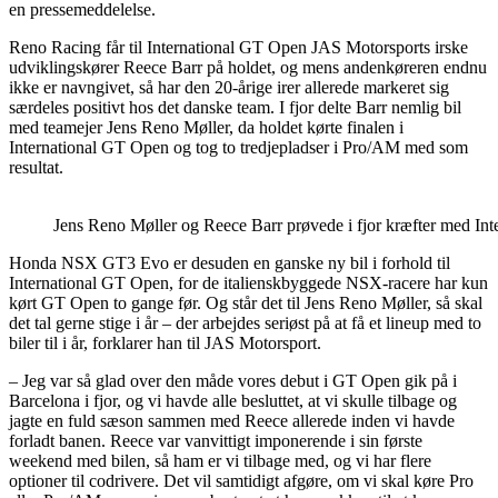
en pressemeddelelse.
Reno Racing får til International GT Open JAS Motorsports irske
udviklingskører Reece Barr på holdet, og mens andenkøreren endnu
ikke er navngivet, så har den 20-årige irer allerede markeret sig
særdeles positivt hos det danske team. I fjor delte Barr nemlig bil
med teamejer Jens Reno Møller, da holdet kørte finalen i
International GT Open og tog to tredjepladser i Pro/AM med som
resultat.
Jens Reno Møller og Reece Barr prøvede i fjor kræfter med Int
Honda NSX GT3 Evo er desuden en ganske ny bil i forhold til
International GT Open, for de italienskbyggede NSX-racere har kun
kørt GT Open to gange før. Og står det til Jens Reno Møller, så skal
det tal gerne stige i år – der arbejdes seriøst på at få et lineup med to
biler til i år, forklarer han til JAS Motorsport.
– Jeg var så glad over den måde vores debut i GT Open gik på i
Barcelona i fjor, og vi havde alle besluttet, at vi skulle tilbage og
jagte en fuld sæson sammen med Reece allerede inden vi havde
forladt banen. Reece var vanvittigt imponerende i sin første
weekend med bilen, så ham er vi tilbage med, og vi har flere
optioner til codrivere. Det vil samtidigt afgøre, om vi skal køre Pro