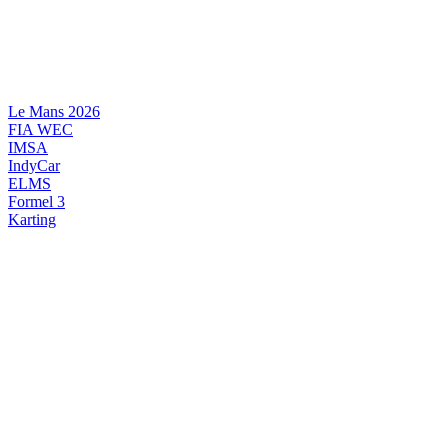
Videre
til
indhold
Le Mans 2026
FIA WEC
IMSA
IndyCar
ELMS
Formel 3
Karting
DANSK MOTORSPORT
INTERNATIONAL MOTORSPORT
ARTIKELSERIER