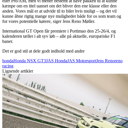
eller Pro/AM, men vi mener bestemt at have pakken til at kunne
kæmpe om en titel uanset om det bliver den ene klasse eller den
anden. Vores mål er at udvide til to biler hvis muligt – og det vil
kunne åbne rigtig mange nye muligheder både for os som team og
for vores potentielle kørere, siger Jens Reno Møller.
International GT Open får premiere i Portimao den 25-26/4, og
kalenderen tæller i alt syv løb – alle på aktuelle, europæiske F1
baner.
Det er god stil at dele godt indhold med andre
honda
Honda NSX GT3
JAS Honda
JAS Motorsport
Jens Reno
reno
racing
Lignende artikler