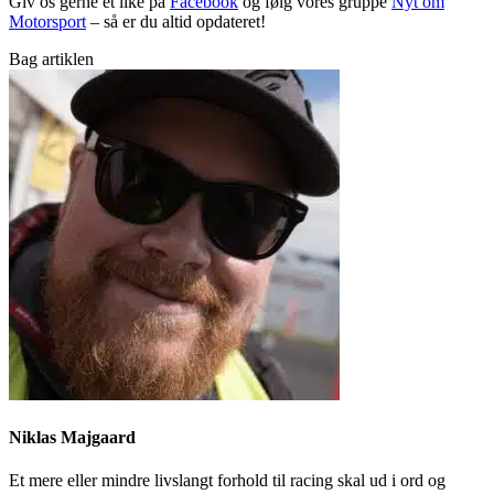
Giv os gerne et like på
Facebook
og følg vores gruppe
Nyt om
Motorsport
– så er du altid opdateret!
Bag artiklen
Niklas Majgaard
Et mere eller mindre livslangt forhold til racing skal ud i ord og