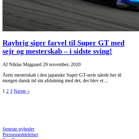
Raybrig siger farvel til Super GT med
sejr og mesterskab – i sidste sving!
Af
Niklas Majgaard
29 november, 2020
Årets mesterskab i den japanske Super GT-serie nåede her til
morgen dansk tid sin afslutning med det, der blev et ...
1
2
3
Næste »
Seneste nyheder
Pressemeddelelser