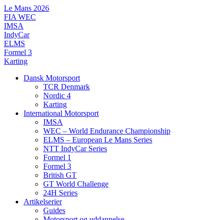
Videre
Le Mans 2026
til
FIA WEC
indhold
IMSA
IndyCar
ELMS
Formel 3
Karting
Dansk Motorsport
TCR Denmark
Nordic 4
Karting
International Motorsport
IMSA
WEC – World Endurance Championship
ELMS – European Le Mans Series
NTT IndyCar Series
Formel 1
Formel 3
British GT
GT World Challenge
24H Series
Artikelserier
Guides
Motorsport og uddannelse