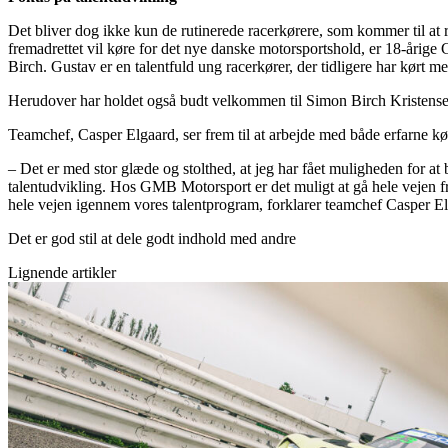
Det bliver dog ikke kun de rutinerede racerkørere, som kommer til at
fremadrettet vil køre for det nye danske motorsportshold, er 18-årige
Birch. Gustav er en talentfuld ung racerkører, der tidligere har kørt
Herudover har holdet også budt velkommen til Simon Birch Kristensen.
Teamchef, Casper Elgaard, ser frem til at arbejde med både erfarne kø
– Det er med stor glæde og stolthed, at jeg har fået muligheden for at 
talentudvikling. Hos GMB Motorsport er det muligt at gå hele vejen fr
hele vejen igennem vores talentprogram, forklarer teamchef Casper E
Det er god stil at dele godt indhold med andre
Lignende artikler