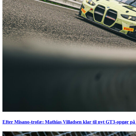
Efter Misano-trofæ: Mathias Villadsen klar til nyt GT3-opgør på