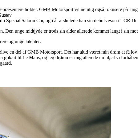
 repræsentere holdet. GMB Motorsport vil nemlig også fokusere på ungd
 Gustav
 med i Special Saloon Car, og i år afsluttede han sin debutsæson i TCR D
 Den unge midtjyde er trods sin alder allerede kommet langt i sin moto
rere og unge talenter:
blive en del af GMB Motorsport. Det har altid været min drøm at få lov til
a gokart til Le Mans, og jeg drømmer mig allerede nu til, at vi forhåben
lgaard.