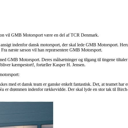
 sæson vil GMB Motorsport være en del af TCR Denmark.
t ansigt indenfor dansk motorsport, der skal lede GMB Motorsport. Her
 Fra næste sæson vil han repræsentere GMB Motorsport.
d GMB Motorsport. Deres målsætninger og tilgang til tingene tiltaler m
ver kæmpestort!, fortæller Kasper H. Jensen.
motorsport:
lykkes med et dansk team er ganske enkelt fantastisk. Det, at teamet ha
 er drømmen indenfor rækkevidde. Der skal lyde en stor tak til Birch-fam