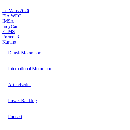
Videre
til
Le Mans 2026
indhold
FIA WEC
IMSA
IndyCar
ELMS
Formel 3
Karting
Dansk Motorsport
International Motorsport
Artikelserier
Power Ranking
Podcast