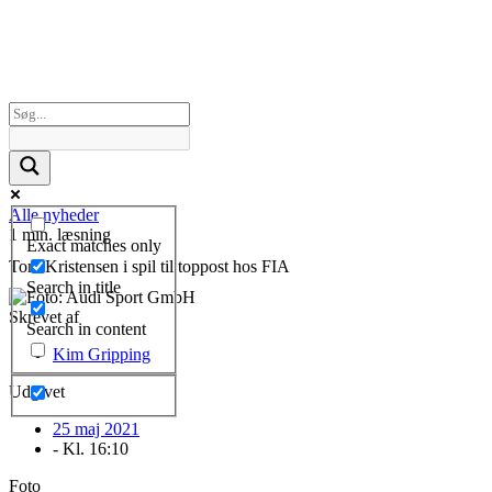
Alle nyheder
1 min. læsning
Exact matches only
Tom Kristensen i spil til toppost hos FIA
Search in title
Skrevet af
Search in content
Kim Gripping
Udgivet
25 maj 2021
- Kl.
16:10
Foto