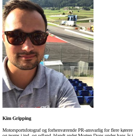
Kim Gripping
Motorsportsfotograf og forhenværende PR-ansvarlig for flere kørere
og teams i ind- og udland, blandt andet Morten Dons under hans år i