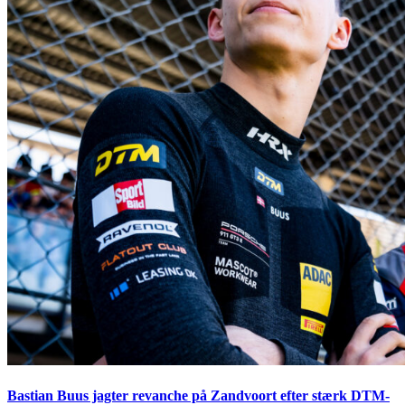
Bastian Buus jagter revanche på Zandvoort efter stærk DTM-