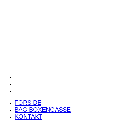
POWER RANKING
PODCAST
PRESSEMEDDELELSER
BILTEST
FORSIDE
BAG BOXENGASSE
KONTAKT
FORSIDE
BAG BOXENGASSE
KONTAKT