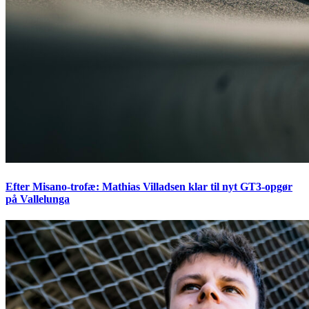
Efter Misano-trofæ: Mathias Villadsen klar til nyt GT3-opgør
på Vallelunga