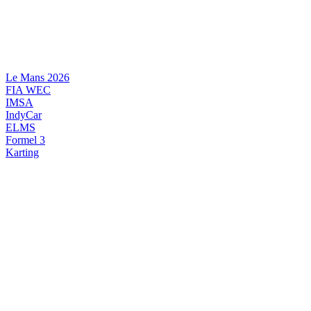
Videre
til
indhold
Le Mans 2026
FIA WEC
IMSA
IndyCar
ELMS
Formel 3
Karting
DANSK MOTORSPORT
INTERNATIONAL MOTORSPORT
ARTIKELSERIER