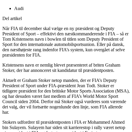
Audi
Del artikel
Når FIA til december skal vælge en ny præsident og Deputy
President of Sport – effektivt den næstkommanderende i FIA – så er
Tom Kristensens navn i bowlen til titlen som Deputy President of
Sport for den internationale automobilsportsunion. Eller på dansk,
den næsthøjeste rang indenfor FIA’s system, kun overgået af selve
præsidenten for FIA.
Kristensens navn er nemlig blevet præsenteret af briten Graham
Stoker, der har annonceret sit kandidatur til præsidentposten.
Aktuelt er Graham Stoker netop manden, der er FIA’s Deputy
President of Sport under FIA-præsident Jean Todt. Stoker er
tidligere præsident for den britiske Motor Sports Association (MSA),
og har desuden været fast medlem af FIA’s World Motor Sport
Council siden 2004. Derfor må Stoker også vurderes som værende
det valg, der vil fortsætte nogenlunde den linje, som FIA allerede
har.
Stokers udfordrer til præsidentposten i FIA er Mohammed Ahmed
bin Sulayem. Sulayem har siden sit karrierestop i rally været netop