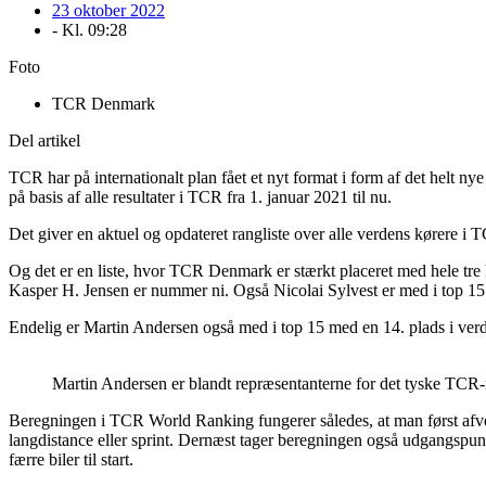
23 oktober 2022
- Kl.
09:28
Foto
TCR Denmark
Del artikel
TCR har på internationalt plan fået et nyt format i form af det hel
på basis af alle resultater i TCR fra 1. januar 2021 til nu.
Det giver en aktuel og opdateret rangliste over alle verdens kørere i 
Og det er en liste, hvor TCR Denmark er stærkt placeret med hele tr
Kasper H. Jensen er nummer ni. Også Nicolai Sylvest er med i top 15 
Endelig er Martin Andersen også med i top 15 med en 14. plads i verd
Martin Andersen er blandt repræsentanterne for det tyske TC
Beregningen i TCR World Ranking fungerer således, at man først afvejer
langdistance eller sprint. Dernæst tager beregningen også udgangspunkt 
færre biler til start.