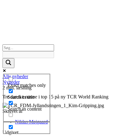
Alle nyheder
Nyheder
Exact matches only
2 min. læsning
Tre danske navne i top 15 på ny TCR World Ranking
Search in title
Search in content
Skrevet af
Niklas Majgaard
Udgivet