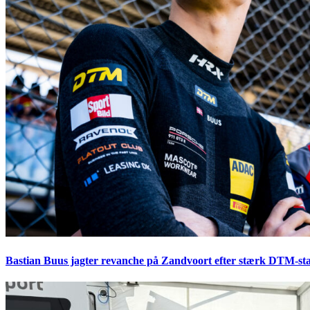
Bastian Buus jagter revanche på Zandvoort efter stærk DTM-sta