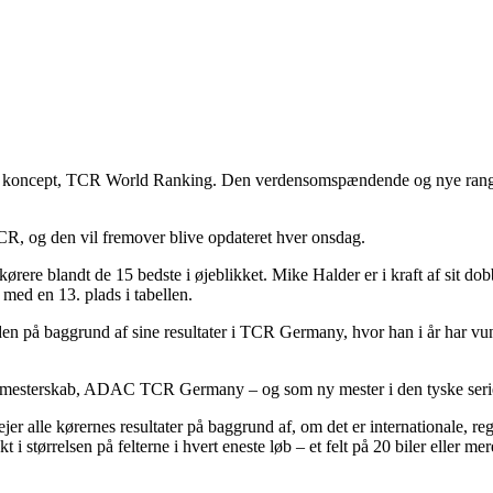
t nye koncept, TCR World Ranking. Den verdensomspændende og nye range
TCR, og den vil fremover blive opdateret hver onsdag.
e kørere blandt de 15 bedste i øjeblikket. Mike Halder er i kraft af 
med en 13. plads i tabellen.
en på baggrund af sine resultater i TCR Germany, hvor han i år har vu
R-mesterskab, ADAC TCR Germany – og som ny mester i den tyske serie
 alle kørernes resultater på baggrund af, om det er internationale, reg
i størrelsen på felterne i hvert eneste løb – et felt på 20 biler eller m