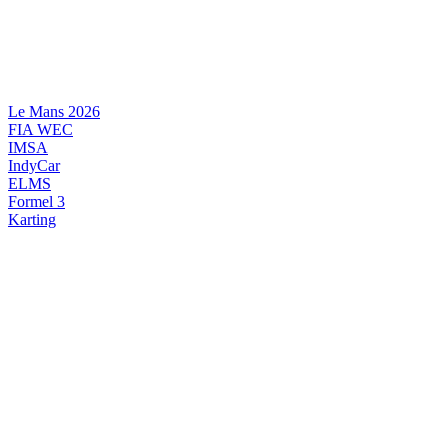
Videre
til
indhold
Le Mans 2026
FIA WEC
IMSA
IndyCar
ELMS
Formel 3
Karting
DANSK MOTORSPORT
INTERNATIONAL MOTORSPORT
ARTIKELSERIER