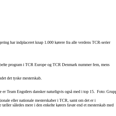
ring har indplaceret knap 1.000 kørere fra alle verdens TCR-serier
sit dobbelte program i TCR Europe og TCR Denmark nummer fem, mens
ndet det tyske mesterskab.
 er Team Engstlers dansker naturligvis også med i top 15. Foto: Gru
ionale eller nationale mesterskaber i TCR, samt om det er i
ere tæller således mere i den enkelte kørers favør end et mesterskab med