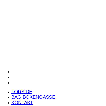
POWER RANKING
PODCAST
PRESSEMEDDELELSER
BILTEST
FORSIDE
BAG BOXENGASSE
KONTAKT
FORSIDE
BAG BOXENGASSE
KONTAKT