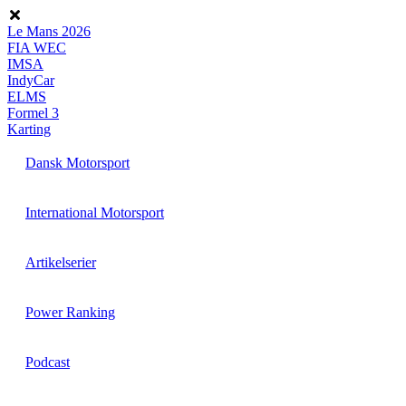
Videre
til
Le Mans 2026
indhold
FIA WEC
IMSA
IndyCar
ELMS
Formel 3
Karting
Dansk Motorsport
International Motorsport
Artikelserier
Power Ranking
Podcast