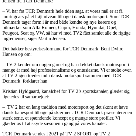
Jensen fra TCR Denmark:
– Vi har fra TCR Denmark hele tiden sagt, at vores mål er at få
touringcars på et højt niveau tilbage i dansk motorsport. Som TCR
Denmark tager form i år med både kendte og nye kørere og
bilmærker som Alfa Romeo, Cupra, Honda, Hyundai, Opel,
Peugeot, Seat og VW, så har vi med TV2 fået samlet alle de rigtige
ingredienser, siger Martin Jensen.
Det bakker bestyrelsesformand for TCR Denmark, Bent Dyhre
Hansen op om:
– TV 2 kender om nogen gamet og har dækket dansk motorsport i
mange år med høj professionalisme og entusiasme. Vi er stolte over,
at TV 2 igen træder ind i dansk motorsport sammen med TCR
Denmark, forklarer han.
Kristian Hyldgaard, kanalchef for TV 2’s sportskanaler, glæder sig
ligeledes til samarbejdet:
– TV 2 har en lang tradition med motorsport og det skønt at have
dansk banesport tilbage på skærmen. TCR Denmark præsenterer en
stærk serie, et spændende koncept og mange store profiler. Vi
glæder os til at skyde sæsonen i gang på vores kanaler.
TCR Denmark sendes i 2021 på TV 2 SPORT og TV 2