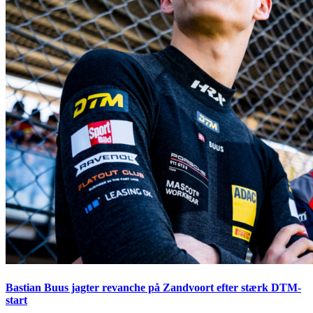
Bastian Buus jagter revanche på Zandvoort efter stærk DTM-
start