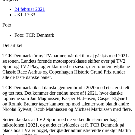
24 februar 2021
- Kl.
17:33
Foto
Foto: TCR Denmark
Del artikel
TCR Denmark får ny TV-partner, når det til maj går løs med 2021-
sæsonen. Landets førende motorsportsklasse skifter over på TV2
Sport og TV2 Play, og er klar med en sæson, der foruden byløbene
Classic Race Aarhus og Copenhagen Historic Grand Prix runder
alle de faste danske baner.
TCR Denmark fik sit danske gennembrud i 2020 med et stærkt felt
og tæt ræs. Det kommer der endnu mere af i 2021, hvor danske
topnavne som Jan Magnussen, Kasper H. Jensen, Casper Elgaard
og Ronnie Bremer tager kampen op mod talenter som blandt andre
Nicolai Sylvest, Jacob Mathiassen og Michael Markussen med flere.
Serien dækkes af TV2 Sport med de velkendte stemmer bag
mikrofonen i 2021, og at det er lykkedes at få TCR Denmark på
plads hos TV2 er noget, der glæder administrerende direktør Martin