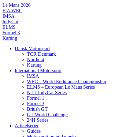
Videre
Le Mans 2026
til
FIA WEC
indhold
IMSA
IndyCar
ELMS
Formel 3
Karting
Dansk Motorsport
TCR Denmark
Nordic 4
Karting
International Motorsport
IMSA
WEC – World Endurance Championship
ELMS – European Le Mans Series
NTT IndyCar Series
Formel 1
Formel 3
British GT
GT World Challenge
24H Series
Artikelserier
Guides
Motorsport og uddannelse