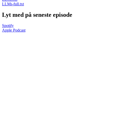
LLMs-full.txt
Lyt med på seneste episode
Spotify
Apple Podcast