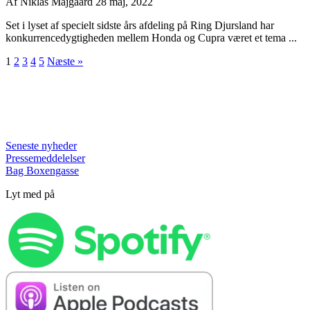
Af
Niklas Majgaard
28 maj, 2022
Set i lyset af specielt sidste års afdeling på Ring Djursland har
konkurrencedygtigheden mellem Honda og Cupra været et tema ...
1
2
3
4
5
Næste »
Seneste nyheder
Pressemeddelelser
Bag Boxengasse
Lyt med på