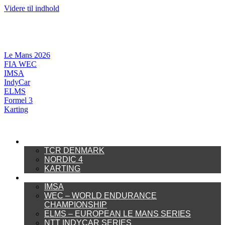
Videre til indhold
Le Mans 2026
FIA WEC
IMSA
IndyCar
ELMS
Formel 3
Karting
DANSK MOTORSPORT
TCR DENMARK
NORDIC 4
KARTING
INTERNATIONAL MOTORSPORT
IMSA
WEC – WORLD ENDURANCE
CHAMPIONSHIP
ELMS – EUROPEAN LE MANS SERIES
NTT INDYCAR SERIES