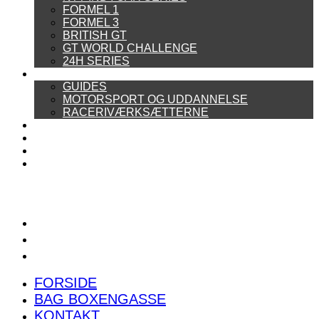
FORMEL 1
FORMEL 3
BRITISH GT
GT WORLD CHALLENGE
24H SERIES
ARTIKELSERIER
GUIDES
MOTORSPORT OG UDDANNELSE
RACERIVÆRKSÆTTERNE
POWER RANKING
PODCAST
PRESSEMEDDELELSER
BILTEST
FORSIDE
BAG BOXENGASSE
KONTAKT
FORSIDE
BAG BOXENGASSE
KONTAKT