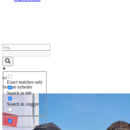
tcr
Exact matches only
Seneste nyheder
Search in title
Search in content