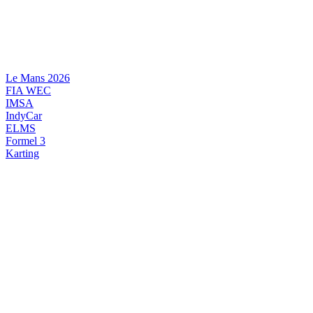
Videre
til
indhold
Le Mans 2026
FIA WEC
IMSA
IndyCar
ELMS
Formel 3
Karting
DANSK MOTORSPORT
INTERNATIONAL MOTORSPORT
ARTIKELSERIER