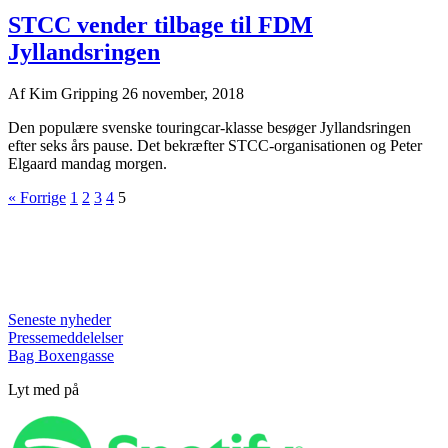
STCC vender tilbage til FDM
Jyllandsringen
Af
Kim Gripping
26 november, 2018
Den populære svenske touringcar-klasse besøger Jyllandsringen
efter seks års pause. Det bekræfter STCC-organisationen og Peter
Elgaard mandag morgen.
« Forrige
1
2
3
4
5
Seneste nyheder
Pressemeddelelser
Bag Boxengasse
Lyt med på