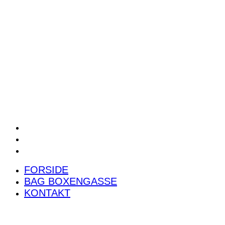
POWER RANKING
PODCAST
PRESSEMEDDELELSER
BILTEST
FORSIDE
BAG BOXENGASSE
KONTAKT
FORSIDE
BAG BOXENGASSE
KONTAKT