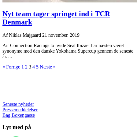
Nyt team tager springet ind i TCR
Denmark
Af
Niklas Majgaard
21 november, 2019
Air Connection Racings to hvide Seat Ibizaer har næsten været
synonyme med den danske Yokohama Supercup gennem de seneste
år. ...
« Forrige
1
2
3
4
5
Næste »
Seneste nyheder
Pressemeddelelser
Bag Boxengasse
Lyt med på