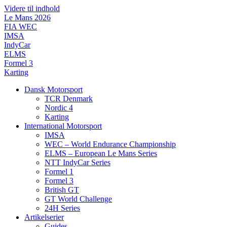
Videre til indhold
Le Mans 2026
FIA WEC
IMSA
IndyCar
ELMS
Formel 3
Karting
Dansk Motorsport
TCR Denmark
Nordic 4
Karting
International Motorsport
IMSA
WEC – World Endurance Championship
ELMS – European Le Mans Series
NTT IndyCar Series
Formel 1
Formel 3
British GT
GT World Challenge
24H Series
Artikelserier
Guides