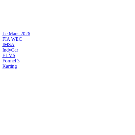
Videre
til
indhold
Le Mans 2026
FIA WEC
IMSA
IndyCar
ELMS
Formel 3
Karting
DANSK MOTORSPORT
INTERNATIONAL MOTORSPORT
ARTIKELSERIER