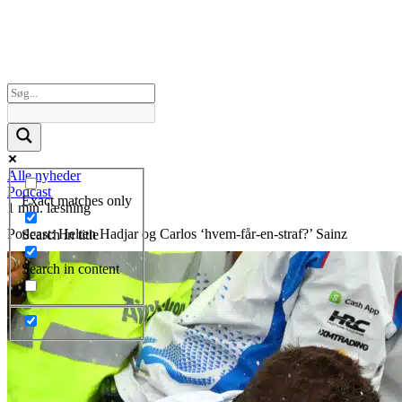
Alle nyheder
Podcast
Exact matches only
1 min. læsning
Podcast: Helten Hadjar og Carlos ‘hvem-får-en-straf?’ Sainz
Search in title
Search in content