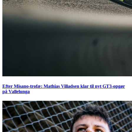
Efter Misano-trofæ: Mathias Villadsen klar til nyt GT3-opgør
på Vallelunga