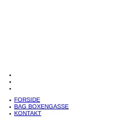
POWER RANKING
PODCAST
PRESSEMEDDELELSER
BILTEST
FORSIDE
BAG BOXENGASSE
KONTAKT
FORSIDE
BAG BOXENGASSE
KONTAKT