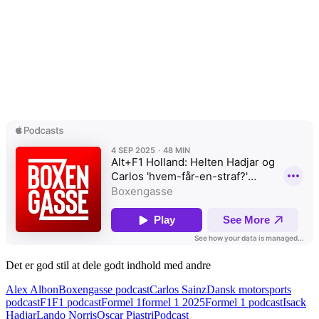
Det er god stil at dele godt indhold med andre
Alex Albon
Boxengasse podcast
Carlos Sainz
Dansk motorsports
podcast
F1
F1 podcast
Formel 1
formel 1 2025
Formel 1 podcast
Isack
Hadjar
Lando Norris
Oscar Piastri
Podcast