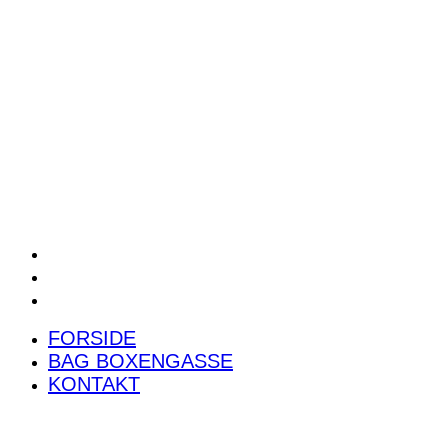
POWER RANKING
PODCAST
PRESSEMEDDELELSER
BILTEST
FORSIDE
BAG BOXENGASSE
KONTAKT
FORSIDE
BAG BOXENGASSE
KONTAKT