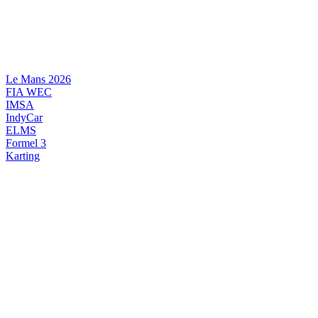
Videre
til
indhold
Le Mans 2026
FIA WEC
IMSA
IndyCar
ELMS
Formel 3
Karting
DANSK MOTORSPORT
INTERNATIONAL MOTORSPORT
ARTIKELSERIER