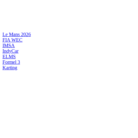
Videre
til
indhold
Le Mans 2026
FIA WEC
IMSA
IndyCar
ELMS
Formel 3
Karting
DANSK MOTORSPORT
INTERNATIONAL MOTORSPORT
ARTIKELSERIER