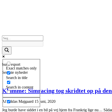
burst esport
Exact matches only
Seneste nyheder
Search in title
Search in content
Klumme: Simracing tog skridtet op på den 
Af
Niklas Majgaard
15 juni, 2020
Jeg burde have siddet i en bil på vej hjem fra Frankrig lige nu… Sådan