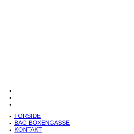
POWER RANKING
PODCAST
PRESSEMEDDELELSER
BILTEST
FORSIDE
BAG BOXENGASSE
KONTAKT
FORSIDE
BAG BOXENGASSE
KONTAKT