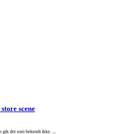
store scene
 gik det som bekendt ikke. ...