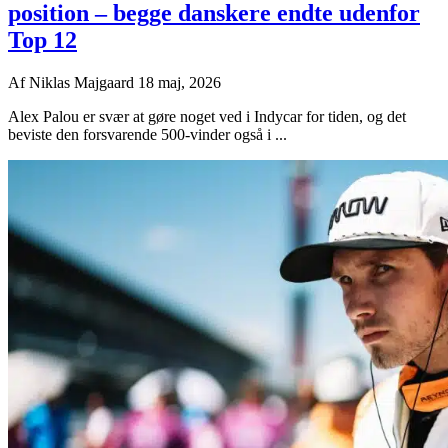
position – begge danskere endte udenfor
Top 12
Af
Niklas Majgaard
18 maj, 2026
Alex Palou er svær at gøre noget ved i Indycar for tiden, og det
beviste den forsvarende 500-vinder også i ...