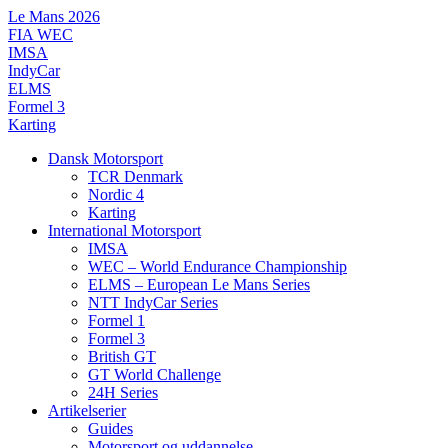
Videre
Le Mans 2026
til
FIA WEC
indhold
IMSA
IndyCar
ELMS
Formel 3
Karting
Dansk Motorsport
TCR Denmark
Nordic 4
Karting
International Motorsport
IMSA
WEC – World Endurance Championship
ELMS – European Le Mans Series
NTT IndyCar Series
Formel 1
Formel 3
British GT
GT World Challenge
24H Series
Artikelserier
Guides
Motorsport og uddannelse