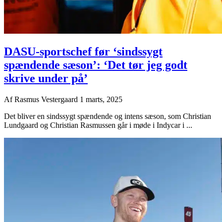
DASU-sportschef før ‘sindssygt
spændende sæson’: ‘Det tør jeg godt
skrive under på’
Af
Rasmus Vestergaard
1 marts, 2025
Det bliver en sindssygt spændende og intens sæson, som Christian
Lundgaard og Christian Rasmussen går i møde i Indycar i ...