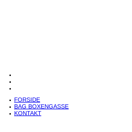
POWER RANKING
PODCAST
PRESSEMEDDELELSER
BILTEST
FORSIDE
BAG BOXENGASSE
KONTAKT
FORSIDE
BAG BOXENGASSE
KONTAKT