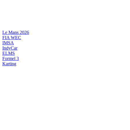
Videre
til
indhold
Le Mans 2026
FIA WEC
IMSA
IndyCar
ELMS
Formel 3
Karting
DANSK MOTORSPORT
INTERNATIONAL MOTORSPORT
ARTIKELSERIER