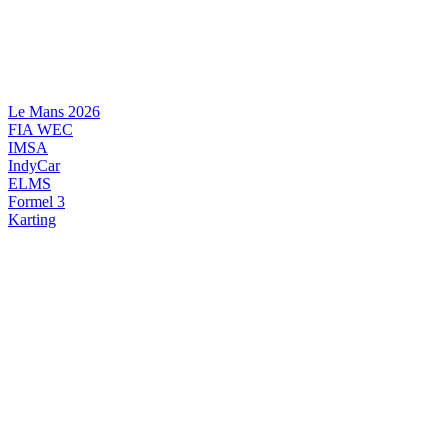
Videre
til
indhold
Le Mans 2026
FIA WEC
IMSA
IndyCar
ELMS
Formel 3
Karting
DANSK MOTORSPORT
INTERNATIONAL MOTORSPORT
ARTIKELSERIER