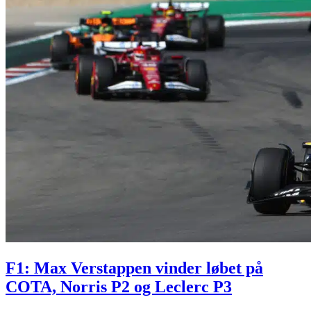
F1: Max Verstappen vinder løbet på
COTA, Norris P2 og Leclerc P3