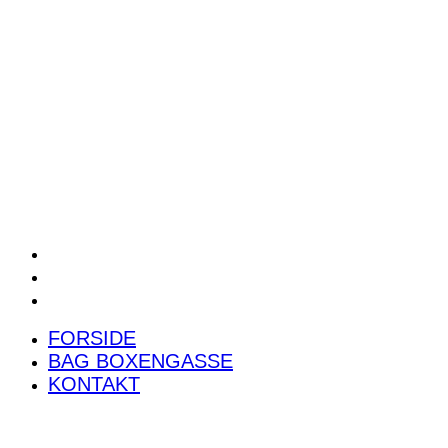
POWER RANKING
PODCAST
PRESSEMEDDELELSER
BILTEST
FORSIDE
BAG BOXENGASSE
KONTAKT
FORSIDE
BAG BOXENGASSE
KONTAKT