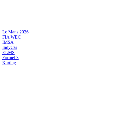
Videre
til
indhold
Le Mans 2026
FIA WEC
IMSA
IndyCar
ELMS
Formel 3
Karting
DANSK MOTORSPORT
INTERNATIONAL MOTORSPORT
ARTIKELSERIER