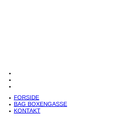
POWER RANKING
PODCAST
PRESSEMEDDELELSER
BILTEST
FORSIDE
BAG BOXENGASSE
KONTAKT
FORSIDE
BAG BOXENGASSE
KONTAKT