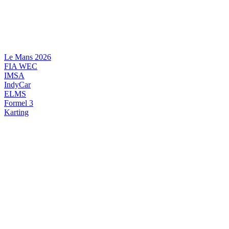
Videre
til
indhold
Le Mans 2026
FIA WEC
IMSA
IndyCar
ELMS
Formel 3
Karting
DANSK MOTORSPORT
INTERNATIONAL MOTORSPORT
ARTIKELSERIER