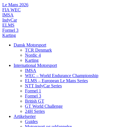
Videre
Le Mans 2026
til
FIA WEC
indhold
IMSA
IndyCar
ELMS
Formel 3
Karting
Dansk Motorsport
TCR Denmark
Nordic 4
Karting
International Motorsport
IMSA
WEC – World Endurance Championship
ELMS – European Le Mans Series
NTT IndyCar Series
Formel 1
Formel 3
British GT
GT World Challenge
24H Series
Artikelserier
Guides
Motorsport og uddannelse