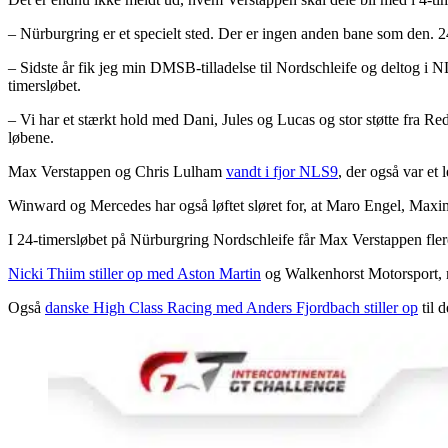
– Nürburgring er et specielt sted. Der er ingen anden bane som den. 24H 
– Sidste år fik jeg min DMSB-tilladelse til Nordschleife og deltog i
timersløbet.
– Vi har et stærkt hold med Dani, Jules og Lucas og stor støtte fra 
løbene.
Max Verstappen og Chris Lulham
vandt i fjor NLS9
, der også var et
Winward og Mercedes har også løftet sløret for, at Maro Engel, Maxim
I 24-timersløbet på Nürburgring Nordschleife får Max Verstappen fler
Nicki Thiim stiller op med Aston Martin
og Walkenhorst Motorsport,
Også
danske High Class Racing med Anders Fjordbach stiller op
til d