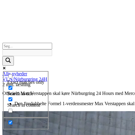
Alle nyheder
VLN/Nürburgring 24H
Exact matches only
2 min. læsning
Officielt: Max Verstappen skal køre Nürburgring 24 Hours med Merc
Search in title
Den firedobbelte Formel 1-verdensmester Max Verstappen skal k
Search in content