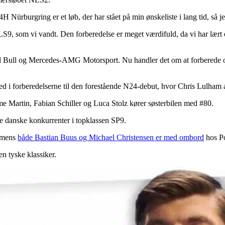
Nürburgring er et løb, der har stået på min ønskeliste i lang tid, så jeg 
 NLS9, som vi vandt. Den forberedelse er meget værdifuld, da vi har læ
Red Bull og Mercedes-AMG Motorsport. Nu handler det om at forberede os
 led i forberedelserne til den forestående N24-debut, hvor Chris Lulham a
e Martin, Fabian Schiller og Luca Stolz kører søsterbilen med #80.
e danske konkurrenter i topklassen SP9.
 mens
både Bastian Buus og Michael Christensen er med ombord
hos P
en tyske klassiker.