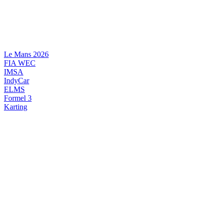
Videre
til
indhold
Le Mans 2026
FIA WEC
IMSA
IndyCar
ELMS
Formel 3
Karting
DANSK MOTORSPORT
INTERNATIONAL MOTORSPORT
ARTIKELSERIER