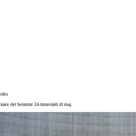
edes
øre det berømte 24-timersløb til maj.