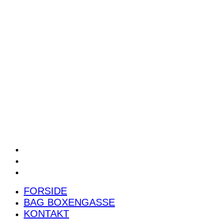
POWER RANKING
PODCAST
PRESSEMEDDELELSER
BILTEST
FORSIDE
BAG BOXENGASSE
KONTAKT
FORSIDE
BAG BOXENGASSE
KONTAKT