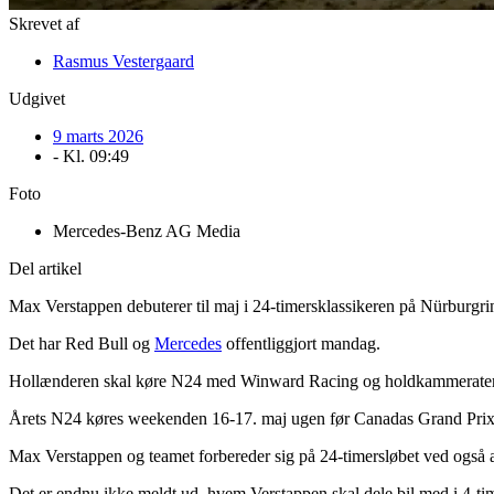
Skrevet af
Rasmus Vestergaard
Udgivet
9 marts 2026
- Kl.
09:49
Foto
Mercedes-Benz AG Media
Del artikel
Max Verstappen debuterer til maj i 24-timersklassikeren på Nürburgr
Det har Red Bull og
Mercedes
offentliggjort mandag.
Hollænderen skal køre N24 med Winward Racing og holdkammeratern
Årets N24 køres weekenden 16-17. maj ugen før Canadas Grand Prix 
Max Verstappen og teamet forbereder sig på 24-timersløbet ved også at 
Det er endnu ikke meldt ud, hvem Verstappen skal dele bil med i 4-t