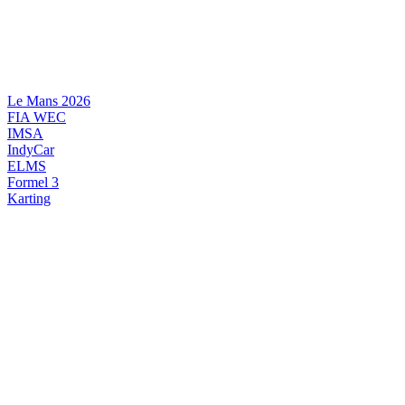
Videre
til
indhold
Le Mans 2026
FIA WEC
IMSA
IndyCar
ELMS
Formel 3
Karting
DANSK MOTORSPORT
INTERNATIONAL MOTORSPORT
ARTIKELSERIER