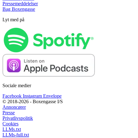
Pressemeddelelser
Bag Boxengasse
Lyt med på
Sociale medier
Facebook
Instagram
Envelope
© 2018-2026 - Boxengasse I/S
Annoncører
Presse
Privatlivspolitik
Cookies
LLMs.txt
LLMs-full.txt