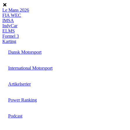
Videre
til
Le Mans 2026
indhold
FIA WEC
IMSA
IndyCar
ELMS
Formel 3
Karting
Dansk Motorsport
International Motorsport
Artikelserier
Power Ranking
Podcast