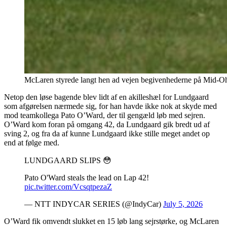
McLaren styrede langt hen ad vejen begivenhederne på Mid-Oh
Netop den løse bagende blev lidt af en akilleshæl for Lundgaard
som afgørelsen nærmede sig, for han havde ikke nok at skyde med
mod teamkollega Pato O’Ward, der til gengæld løb med sejren.
O’Ward kom foran på omgang 42, da Lundgaard gik bredt ud af
sving 2, og fra da af kunne Lundgaard ikke stille meget andet op
end at følge med.
LUNDGAARD SLIPS 😳
Pato O'Ward steals the lead on Lap 42!
pic.twitter.com/VcsqtpezaZ
— NTT INDYCAR SERIES (@IndyCar)
July 5, 2026
O’Ward fik omvendt slukket en 15 løb lang sejrstørke, og McLaren