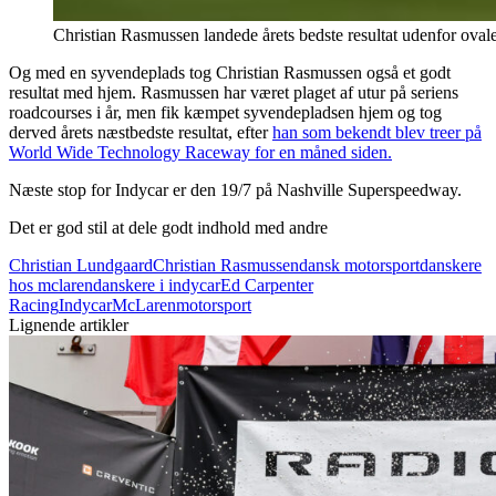
Christian Rasmussen landede årets bedste resultat udenfor ova
Og med en syvendeplads tog Christian Rasmussen også et godt
resultat med hjem. Rasmussen har været plaget af utur på seriens
roadcourses i år, men fik kæmpet syvendepladsen hjem og tog
derved årets næstbedste resultat, efter
han som bekendt blev treer på
World Wide Technology Raceway for en måned siden.
Næste stop for Indycar er den 19/7 på Nashville Superspeedway.
Det er god stil at dele godt indhold med andre
Christian Lundgaard
Christian Rasmussen
dansk motorsport
danskere
hos mclaren
danskere i indycar
Ed Carpenter
Racing
Indycar
McLaren
motorsport
Lignende artikler