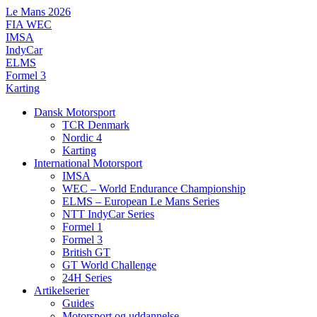
Videre
Le Mans 2026
til
FIA WEC
indhold
IMSA
IndyCar
ELMS
Formel 3
Karting
Dansk Motorsport
TCR Denmark
Nordic 4
Karting
International Motorsport
IMSA
WEC – World Endurance Championship
ELMS – European Le Mans Series
NTT IndyCar Series
Formel 1
Formel 3
British GT
GT World Challenge
24H Series
Artikelserier
Guides
Motorsport og uddannelse