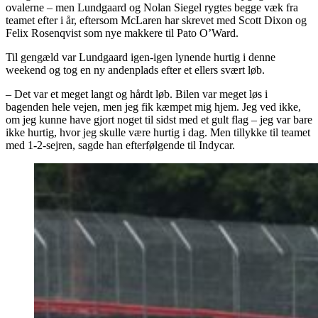
ovalerne – men Lundgaard og Nolan Siegel rygtes begge væk fra
teamet efter i år, eftersom McLaren har skrevet med Scott Dixon og
Felix Rosenqvist som nye makkere til Pato O’Ward.
Til gengæld var Lundgaard igen-igen lynende hurtig i denne
weekend og tog en ny andenplads efter et ellers svært løb.
– Det var et meget langt og hårdt løb. Bilen var meget løs i
bagenden hele vejen, men jeg fik kæmpet mig hjem. Jeg ved ikke,
om jeg kunne have gjort noget til sidst med et gult flag – jeg var bare
ikke hurtig, hvor jeg skulle være hurtig i dag. Men tillykke til teamet
med 1-2-sejren, sagde han efterfølgende til Indycar.