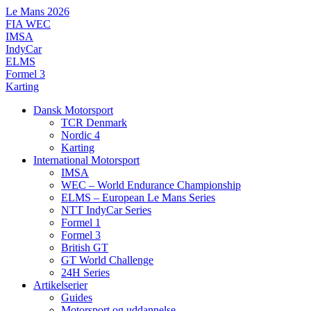
Videre
Le Mans 2026
til
FIA WEC
indhold
IMSA
IndyCar
ELMS
Formel 3
Karting
Dansk Motorsport
TCR Denmark
Nordic 4
Karting
International Motorsport
IMSA
WEC – World Endurance Championship
ELMS – European Le Mans Series
NTT IndyCar Series
Formel 1
Formel 3
British GT
GT World Challenge
24H Series
Artikelserier
Guides
Motorsport og uddannelse