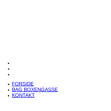
POWER RANKING
PODCAST
PRESSEMEDDELELSER
BILTEST
FORSIDE
BAG BOXENGASSE
KONTAKT
FORSIDE
BAG BOXENGASSE
KONTAKT