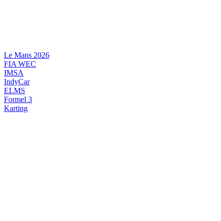
Videre
til
indhold
Le Mans 2026
FIA WEC
IMSA
IndyCar
ELMS
Formel 3
Karting
DANSK MOTORSPORT
INTERNATIONAL MOTORSPORT
ARTIKELSERIER